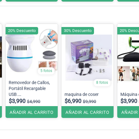
20% Descuento
30% Descuento
20% Descu
5 fotos
Removedor de Callos,
8 fotos
Portátil Recargable
USB.
maquina de coser
Máquina d
consulte precio por
$3,990
$6,990
$3,990
$4,990
$9,990
embalaje.
AÑADIR AL CARRITO
AÑADIR AL CARRITO
AÑADIR