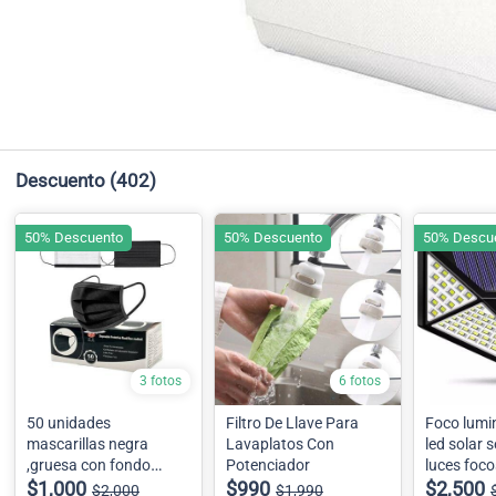
Descuento
(402)
50% Descuento
50% Descuento
50% Descu
3 fotos
6 fotos
50 unidades
Filtro De Llave Para
Foco lumi
mascarillas negra
Lavaplatos Con
led solar 
,gruesa con fondo
Potenciador
luces foco
blanco
$1,000
$990
Led
$2,500
$2,000
$1,990