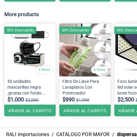
More products
50% Descuento
50% Descuento
50% Descu
3 fotos
6 fotos
50 unidades
Filtro De Llave Para
Foco lumi
mascarillas negra
Lavaplatos Con
led solar 
,gruesa con fondo
Potenciador
luces foco
blanco
$1,000
$990
Led
$2,500
$2,000
$1,990
AÑADIR AL CARRITO
AÑADIR AL CARRITO
AÑADIR 
RALI importaciones
/
CATÁLOGO POR MAYOR
/
dispensad