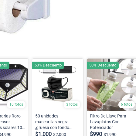
ento
50% Descuento
50% Descuento
10 fotos
3 fotos
6 fotos
narias Roro
50 unidades
Filtro De Llave Para
sensor
mascarillas negra
Lavaplatos Con
s solares 100
,gruesa con fondo
Potenciador
blanco
$1,000
$990
$4,990
$2,000
$1,990