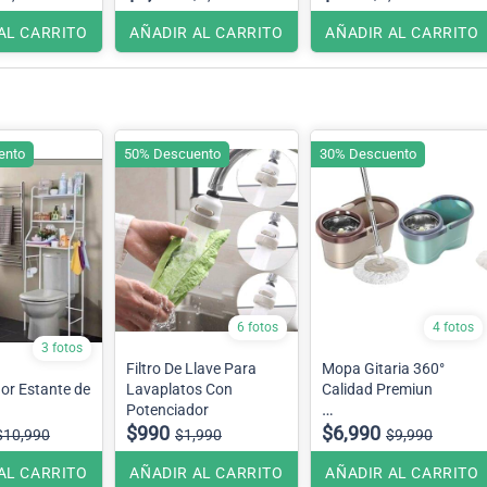
AL CARRITO
AÑADIR AL CARRITO
AÑADIR AL CARRITO
ento
50% Descuento
30% Descuento
6 fotos
4 fotos
3 fotos
Filtro De Llave Para
Mopa Gitaria 360°
or Estante de
Lavaplatos Con
Calidad Premiun
Potenciador
$990
Tambor metalico
$6,990
$10,990
$1,990
$9,990
incluye mopa de
repuesto.
AL CARRITO
AÑADIR AL CARRITO
AÑADIR AL CARRITO