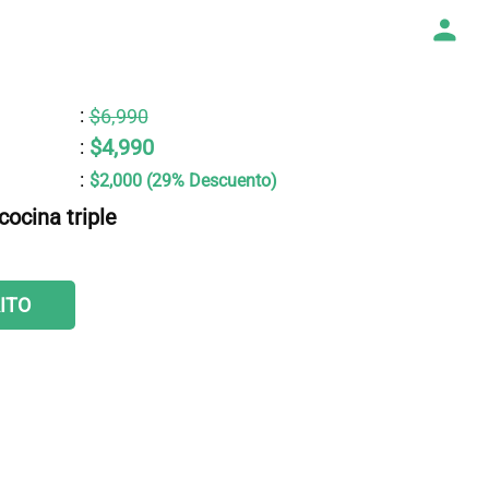
:
$6,990
$4,990
:
:
$2,000 (29% Descuento)
cocina triple
ITO