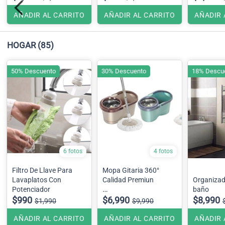
AÑADIR AL CARRITO
AÑADIR AL CARRITO
AÑADIR 
HOGAR
(85)
50% Descuento
30% Descuento
18% Descu
6 fotos
4 fotos
Filtro De Llave Para
Mopa Gitaria 360°
Lavaplatos Con
Calidad Premiun
Organizad
Potenciador
baño
$990
Tambor metalico
$6,990
$8,990
$1,990
$9,990
incluye mopa de
repuesto.
AÑADIR AL CARRITO
AÑADIR AL CARRITO
AÑADIR 