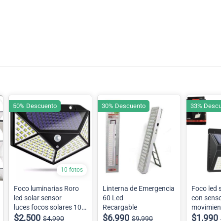
50% Descuento
30% Descuento
33% Descu
10 fotos
Foco luminarias Roro
Linterna de Emergencia
Foco led s
led solar sensor
60 Led
con sens
luces focos solares 100
Recargable
movimient
Led
$2,500
$6,990
$1,990
$4,990
$9,990