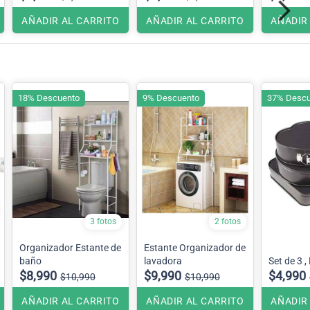
AÑADIR AL CARRITO
AÑADIR AL CARRITO
AÑADIR
18% Descuento
9% Descuento
37% Descu
3 fotos
2 fotos
Organizador Estante de
Estante Organizador de
baño
lavadora
Set de 3 ,
$8,990
$9,990
$4,990
$10,990
$10,990
AÑADIR AL CARRITO
AÑADIR AL CARRITO
AÑADIR