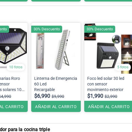
ento
30% Descuento
33% Descuento
10 fotos
5 fotos
narias Roro
Linterna de Emergencia
Foco led solar 30 led
sensor
60 Led
con sensor
s solares 100
Recargable
movimiento exterior
$6,990
$1,990
$4,990
$9,990
$2,990
AL CARRITO
AÑADIR AL CARRITO
AÑADIR AL CARRITO
or para la cocina triple