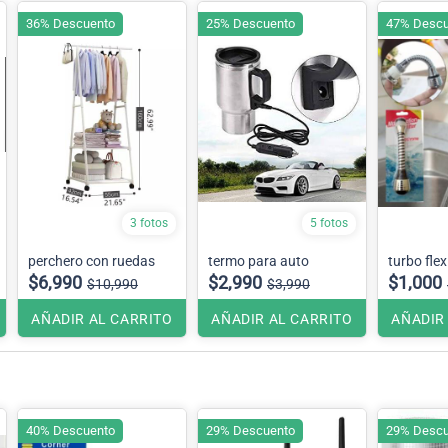
36% Descuento
25% Descuento
47% Descu
3 fotos
5 fotos
perchero con ruedas
termo para auto
turbo flex
$6,990
$2,990
$1,000
$10,990
$3,990
AÑADIR AL CARRITO
AÑADIR AL CARRITO
AÑADIR
40% Descuento
29% Descuento
29% Descu