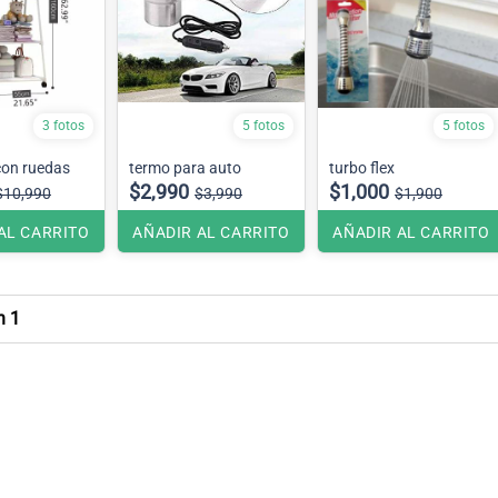
3 fotos
5 fotos
5 fotos
con ruedas
termo para auto
turbo flex
$2,990
$1,000
$10,990
$3,990
$1,900
AL CARRITO
AÑADIR AL CARRITO
AÑADIR AL CARRITO
n 1