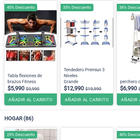
40% Descuento
35% Descuento
36% Descu
Tendedero Premiun 3
Tabla flexiones de
Niveles
brazos Fitness
Grande
perchero 
$5,990
$12,990
$6,990
$9,990
$19,990
AÑADIR AL CARRITO
AÑADIR AL CARRITO
AÑADIR 
HOGAR
(86)
25% Descuento
40% Descu