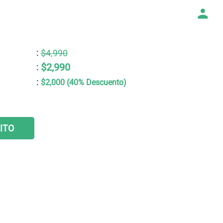
:
$4,990
$2,990
:
:
$2,000 (40% Descuento)
ITO