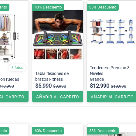
ento
40% Descuento
35% Descuento
Tendedero Premiun 3
3 fotos
Tabla flexiones de
Niveles
con ruedas
brazos Fitness
Grande
$5,990
$12,990
$10,990
$9,990
$19,990
AL CARRITO
AÑADIR AL CARRITO
AÑADIR AL CARRITO
ento
60% Descuento
33% Descuento