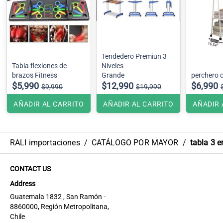
Tendedero Premiun 3
Tabla flexiones de
Niveles
brazos Fitness
Grande
perchero 
$5,990
$12,990
$6,990
$9,990
$19,990
AÑADIR AL CARRITO
AÑADIR AL CARRITO
AÑADIR 
RALI importaciones
/
CATÁLOGO POR MAYOR
/
tabla 3 e
CONTACT US
Address
Guatemala 1832 , San Ramón -
8860000, Región Metropolitana,
Chile