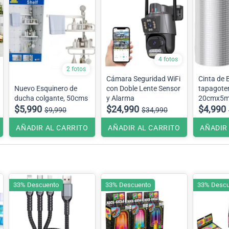
4 fotos
2 fotos
Cámara Seguridad WiFi
Cinta de B
Nuevo Esquinero de
con Doble Lente Sensor
tapagote
ducha colgante, 50cms
y Alarma
20cmx5m
$5,990
$24,990
$4,990
$9,990
$34,990
AÑADIR AL CARRITO
AÑADIR AL CARRITO
AÑADIR
33% Descuento
33% Descuento
33% Descu