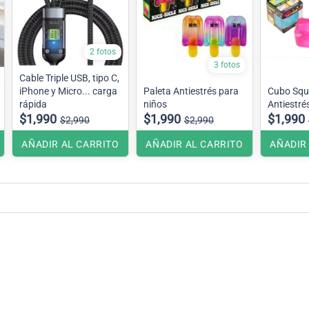
2 fotos
3 fotos
Cable Triple USB, tipo C,
iPhone y Micro... carga
Paleta Antiestrés para
Cubo Squ
rápida
niños
Antiestré
$1,990
$1,990
$1,990
$2,990
$2,990
AÑADIR AL CARRITO
AÑADIR AL CARRITO
AÑADIR