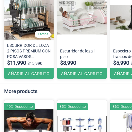
3 fotos
ESCURRIDOR DE LOZA
2 PISOS PREMIUM CON
Escurridor de loza 1
Especiero 
POSA VASOS
piso
frascos de
COLGANTE
$11,990
$8,990
$5,990
$15,990
AÑADIR AL CARRITO
AÑADIR AL CARRITO
AÑADIR 
More products
40% Descuento
35% Descuento
36% Descu