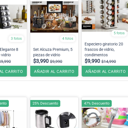
5 fotos
3 fotos
4 fotos
Especiero giratorio 20
Elegante 8
Set Alcuza Premium, 5
frascos de vidrio,
 vidrio
piezas de vidrio
condimentos
$3,990
$9,990
$9,990
$9,990
$14,990
AL CARRITO
AÑADIR AL CARRITO
AÑADIR AL CARRITO
ento
25% Descuento
47% Descuento