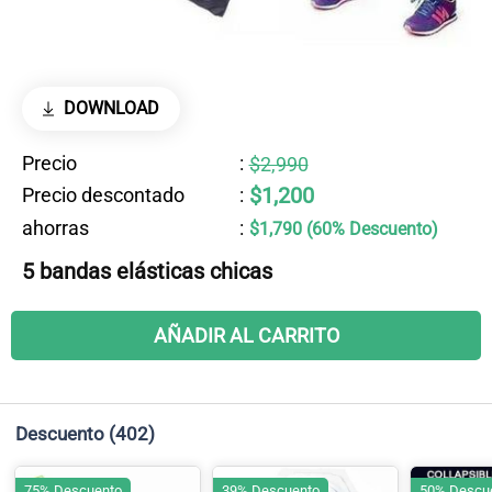
DOWNLOAD
Precio
:
$2,990
$1,200
Precio descontado
:
ahorras
:
$1,790 (60% Descuento)
5 bandas elásticas chicas
AÑADIR AL CARRITO
Descuento
(402)
75% Descuento
39% Descuento
50% Descu