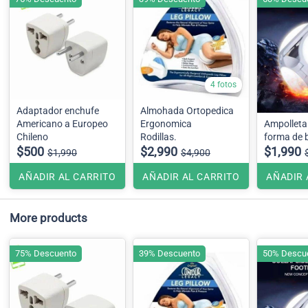
4 fotos
Adaptador enchufe
Almohada Ortopedica
Americano a Europeo
Ergonomica
Ampolleta Led 40W
Chileno
Rodillas.
forma de 
$500
$2,990
$1,990
$1,990
$4,900
AÑADIR AL CARRITO
AÑADIR AL CARRITO
AÑADIR 
More products
75% Descuento
39% Descuento
50% Descu