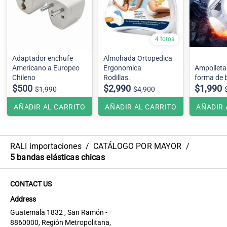
4 fotos
Adaptador enchufe
Almohada Ortopedica
Americano a Europeo
Ergonomica
Ampolleta Led 40W
Chileno
Rodillas.
forma de 
$500
$2,990
$1,990
$1,990
$4,900
AÑADIR AL CARRITO
AÑADIR AL CARRITO
AÑADIR 
RALI importaciones
/
CATÁLOGO POR MAYOR
/
5 bandas elásticas chicas
CONTACT US
Address
Guatemala 1832 , San Ramón -
8860000, Región Metropolitana,