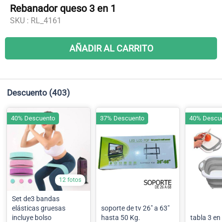
Rebanador queso 3 en 1
SKU :
RL_4161
AÑADIR AL CARRITO
Descuento
(403)
40% Descuento
37% Descuento
40% Descu
12 fotos
Set de3 bandas
elásticas gruesas
soporte de tv 26" a 63"
incluye bolso
hasta 50 Kg.
tabla 3 en