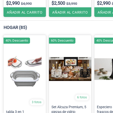
$2,990
$2,500
$2,990
$4,990
$3,990
AÑADIR AL CARRITO
AÑADIR AL CARRITO
AÑADIR 
HOGAR
(85)
40% Descuento
60% Descuento
40% Descu
6 fotos
3 fotos
Set Alcuza Premium, 5
Especiero 
tabla 3 en 1
piezas de vidrio
frascos de