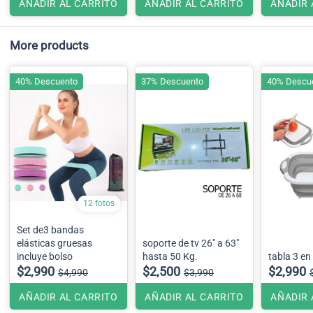
AÑADIR AL CARRITO
AÑADIR AL CARRITO
AÑADIR 
More products
40% Descuento
37% Descuento
40% Descu
12 fotos
Set de3 bandas
elásticas gruesas
soporte de tv 26" a 63"
incluye bolso
hasta 50 Kg.
tabla 3 en
$2,990
$2,500
$2,990
$4,990
$3,990
AÑADIR AL CARRITO
AÑADIR AL CARRITO
AÑADIR 