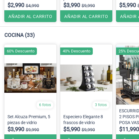
$2,990
$3,990
$5,990
$4,990
$9,990
AÑADIR AL CARRITO
AÑADIR AL CARRITO
AÑADIR 
COCINA
(33)
60% Descuento
40% Descuento
25% Descu
6 fotos
3 fotos
ESCURRID
Set Alcuza Premium, 5
Especiero Elegante 8
2 PISOS 
piezas de vidrio
frascos de vidrio
POSA VA
$3,990
$5,990
COLGANT
$11,990
$9,990
$9,990