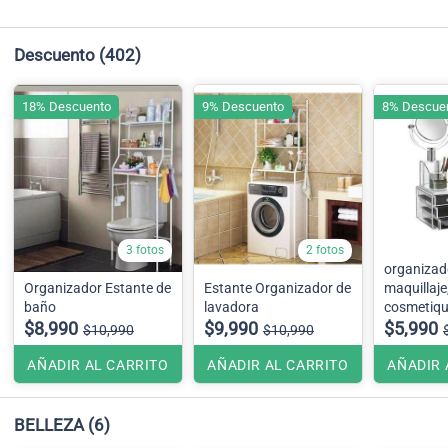
Descuento
(402)
18% Descuento
9% Descuento
8% Descue
3 fotos
2 fotos
organizad
Organizador Estante de
Estante Organizador de
maquillaje
baño
lavadora
cosmetique
$8,990
$9,990
$5,990
$10,990
$10,990
AÑADIR AL CARRITO
AÑADIR AL CARRITO
AÑADIR 
BELLEZA
(6)