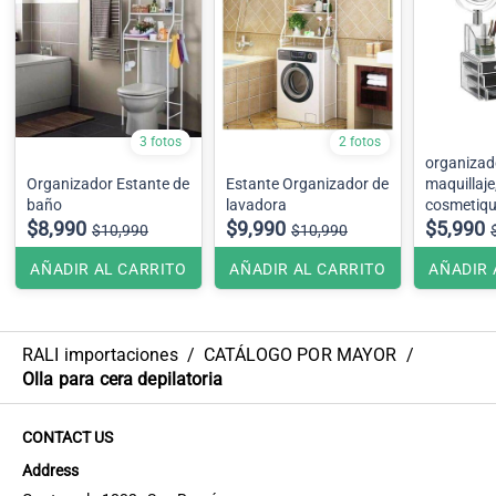
3 fotos
2 fotos
organizad
Organizador Estante de
Estante Organizador de
maquillaje
baño
lavadora
cosmetique
$8,990
$9,990
$5,990
$10,990
$10,990
AÑADIR AL CARRITO
AÑADIR AL CARRITO
AÑADIR 
RALI importaciones
/
CATÁLOGO POR MAYOR
/
Olla para cera depilatoria
CONTACT US
Address