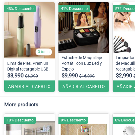
43% Descuento
41% Descuento
57% Descu
3 fotos
Estuche de Maquillaje
Limpiador
Lima de Pies, Premiun
Portátil con Luz Led y
de Maquill
Digital recargable USB.
Espejo
recargabl
$3,990
$9,990
$2,990
$6,990
$16,990
AÑADIR AL CARRITO
AÑADIR AL CARRITO
AÑADIR 
More products
18% Descuento
9% Descuento
8% Descue