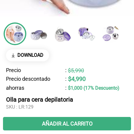
DOWNLOAD
Precio
:
$5,990
$4,990
Precio descontado
:
ahorras
:
$1,000 (17% Descuento)
Olla para cera depilatoria
SKU :
LR:129
AÑADIR AL CARRITO