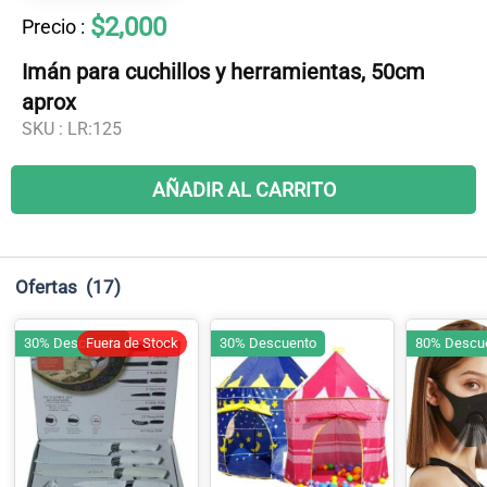
$2,000
Precio
:
Imán para cuchillos y herramientas, 50cm
aprox
SKU :
LR:125
AÑADIR AL CARRITO
Ofertas
(17)
30% Descuento
Fuera de Stock
30% Descuento
80% Descu