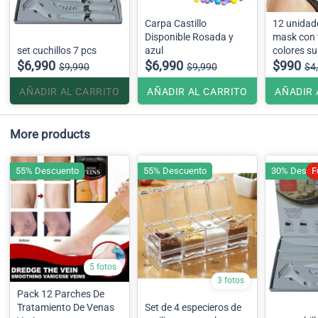
Carpa Castillo
12 unidades fas
Disponible Rosada y
mask con f
set cuchillos 7 pcs
azul
colores su
$6,990
$6,990
$990
$9,990
$9,990
$4
AÑADIR AL CARRITO
AÑADIR AL CARRITO
AÑADIR 
More products
55% Descuento
55% Descuento
30% Descu
F
5 fotos
3 fotos
Pack 12 Parches De
Tratamiento De Venas
Set de 4 especieros de