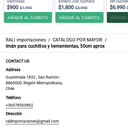
Varicosas
acrilico ,con cuchara
set cuchil
$900
$1,800
$6,990
$1,990
$3,990
AÑADIR AL CARRITO
AÑADIR AL CARRITO
AÑADIR 
RALI importaciones
/
CATÁLOGO POR MAYOR
/
Imán para cuchillos y herramientas, 50cm aprox
CONTACT US
Address
Guatemala 1832 , San Ramón -
8860000, Región Metropolitana,
Chile
Teléfono
+56978503892
Dirección
raliimportaciones@gmail.com