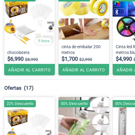
5 fotos
cinta de embalar 200
Cinta led 
chocolatera
metros
metros bl
$6,990
$1,700
$4,990
$8,990
$2,990
AÑADIR AL CARRITO
AÑADIR AL CARRITO
AÑADIR 
Ofertas
(17)
22% Descuento
50% Descuento
30% Descu