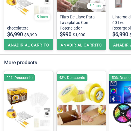
6 fotos
Filtro De Llave Para
Linterna 
5 fotos
Lavaplatos Con
60 Led
chocolatera
Potenciador
Recargabl
$6,990
$990
$6,990
$8,990
$1,990
AÑADIR AL CARRITO
AÑADIR AL CARRITO
AÑADIR 
More products
22% Descuento
43% Descuento
50% Descu