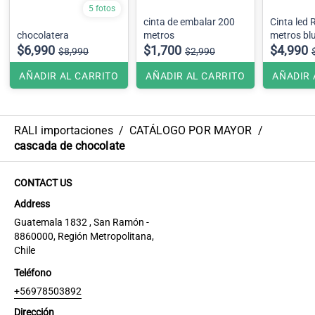
5 fotos
cinta de embalar 200
Cinta led 
chocolatera
metros
metros bl
$6,990
$1,700
$4,990
$8,990
$2,990
AÑADIR AL CARRITO
AÑADIR AL CARRITO
AÑADIR 
RALI importaciones
/
CATÁLOGO POR MAYOR
/
cascada de chocolate
CONTACT US
Address
Guatemala 1832 , San Ramón -
8860000, Región Metropolitana,
Chile
Teléfono
+56978503892
Dirección