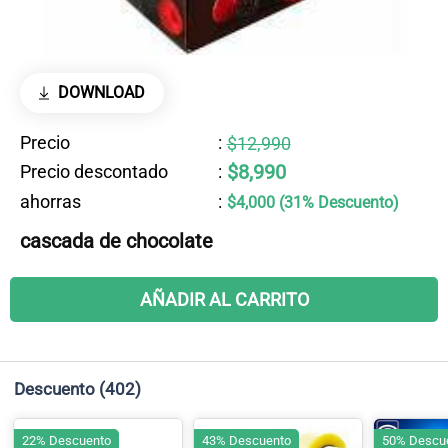
DOWNLOAD
Precio
:
$12,990
$8,990
Precio descontado
:
ahorras
:
$4,000 (31% Descuento)
cascada de chocolate
AÑADIR AL CARRITO
Descuento
(402)
22% Descuento
43% Descuento
50% Descu