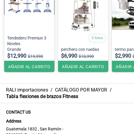
Tendedero Premiun 3
3 fotos
Niveles
Grande
perchero con ruedas
termo par
$12,990
$6,990
$2,990
$19,990
$10,990
AÑADIR AL CARRITO
AÑADIR AL CARRITO
AÑADIR 
RALI importaciones
/
CATÁLOGO POR MAYOR
/
Tabla flexiones de brazos Fitness
CONTACT US
Address
Guatemala 1832 , San Ramón -