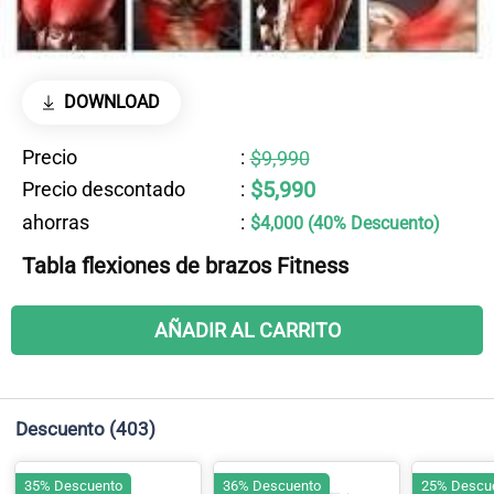
DOWNLOAD
Precio
:
$9,990
$5,990
Precio descontado
:
ahorras
:
$4,000 (40% Descuento)
Tabla flexiones de brazos Fitness
AÑADIR AL CARRITO
Descuento
(403)
35% Descuento
36% Descuento
25% Descu