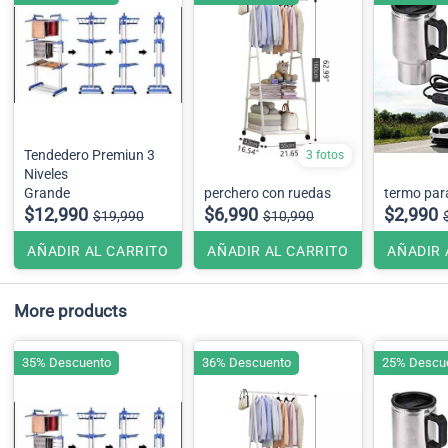
Tendedero Premiun 3
3 fotos
Niveles
Grande
perchero con ruedas
termo par
$12,990
$6,990
$2,990
$19,990
$10,990
AÑADIR AL CARRITO
AÑADIR AL CARRITO
AÑADIR 
More products
35% Descuento
36% Descuento
25% Descu