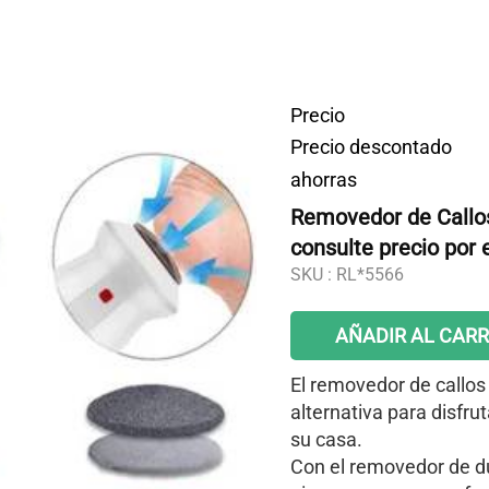
Precio
Precio descontado
ahorras
Removedor de Callos
consulte precio por 
SKU :
RL*5566
AÑADIR AL CARR
El removedor de callos
alternativa para disfr
su casa.
Con el removedor de d