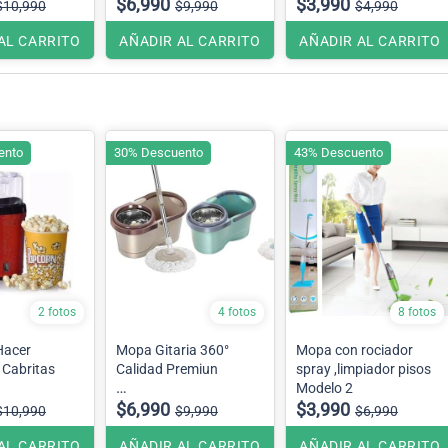
$6,990
$3,990
$10,990
$9,990
$4,990
AL CARRITO
AÑADIR AL CARRITO
AÑADIR AL CARRITO
ento
30% Descuento
43% Descuento
2 fotos
4 fotos
8 fotos
Hacer
Mopa Gitaria 360°
Mopa con rociador
 Cabritas
Calidad Premiun
spray ,limpiador pisos
Modelo 2
Tambor metalico
$6,990
$3,990
$10,990
$9,990
$6,990
incluye mopa de
repuesto.
AL CARRITO
AÑADIR AL CARRITO
AÑADIR AL CARRITO