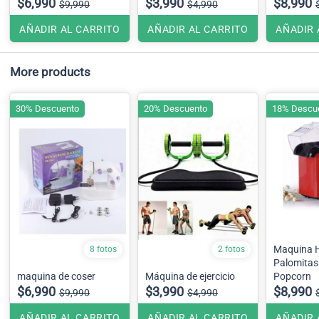
$6,990
$3,990
$8,990
$9,990
$4,990
AÑADIR AL CARRITO
AÑADIR AL CARRITO
AÑADIR 
More products
30% Descuento
20% Descuento
18% Descu
Maquina 
8 fotos
2 fotos
Palomitas
maquina de coser
Máquina de ejercicio
Popcorn
$6,990
$3,990
$8,990
$9,990
$4,990
AÑADIR AL CARRITO
AÑADIR AL CARRITO
AÑADIR 