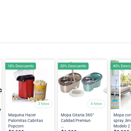
18% Descuento
30% Descuento
43% Descu
2 fotos
4 fotos
Maquina Hacer
Mopa Gitaria 360°
Mopa con rociador
Palomitas Cabritas
Calidad Premiun
spray ,li
Popcorn
Modelo 2