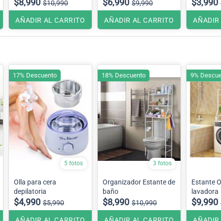
$8,990
Tambor metalico
$6,990
$3,990
$10,990
$9,990
incluye mopa de
repuesto.
AÑADIR AL CARRITO
AÑADIR AL CARRITO
AÑADIR
17% Descuento
18% Descuento
9% Descue
5 fotos
3 fotos
Olla para cera
Organizador Estante de
Estante 
depilatoria
baño
lavadora
$4,990
$8,990
$9,990
$5,990
$10,990
AÑADIR AL CARRITO
AÑADIR AL CARRITO
AÑADIR