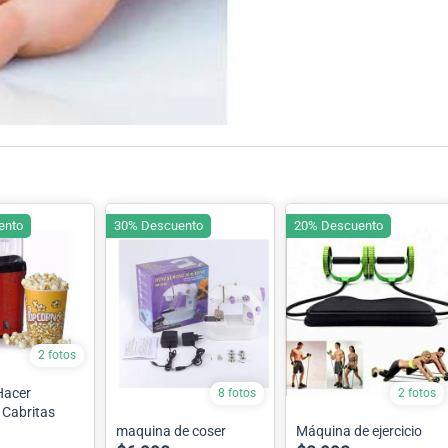
ento
30% Descuento
20% Descuento
2 fotos
Hacer
8 fotos
2 fotos
 Cabritas
maquina de coser
Máquina de ejercicio