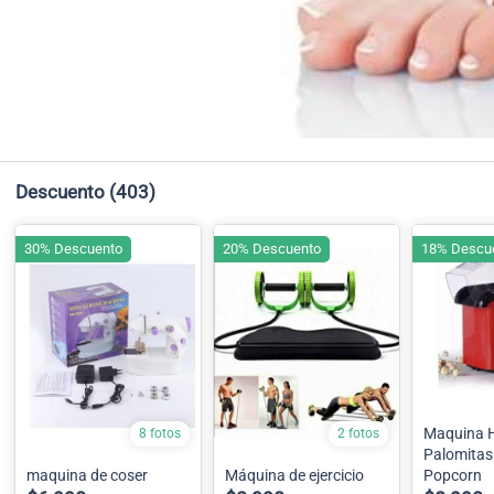
Descuento
(403)
30% Descuento
20% Descuento
18% Descu
Maquina 
8 fotos
2 fotos
Palomitas
maquina de coser
Máquina de ejercicio
Popcorn