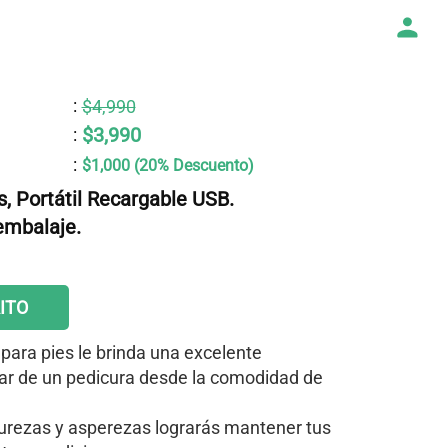
:
$4,990
$3,990
:
:
$1,000 (20% Descuento)
, Portátil Recargable USB.
embalaje.
ITO
 para pies le brinda una excelente
utar de un pedicura desde la comodidad de
urezas y asperezas lograrás mantener tus