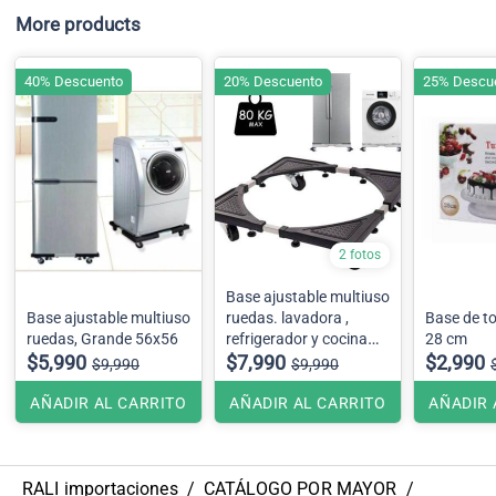
More products
40% Descuento
20% Descuento
25% Descu
2 fotos
Base ajustable multiuso
Base ajustable multiuso
ruedas. lavadora ,
Base de to
ruedas, Grande 56x56
refrigerador y cocina
28 cm
$5,990
80x80
$7,990
$2,990
$9,990
$9,990
AÑADIR AL CARRITO
AÑADIR AL CARRITO
AÑADIR 
RALI importaciones
/
CATÁLOGO POR MAYOR
/