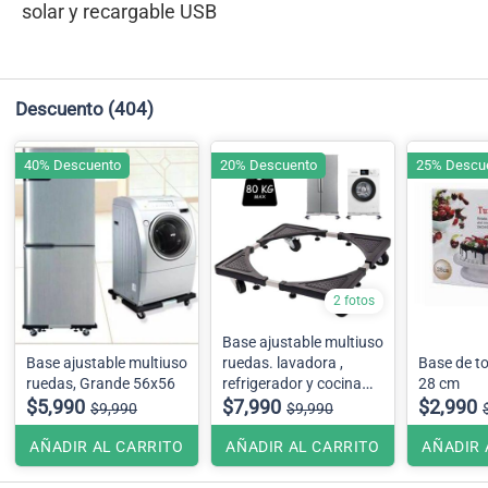
solar y recargable USB
Descuento
(404)
40% Descuento
20% Descuento
25% Descu
2 fotos
Base ajustable multiuso
Base ajustable multiuso
ruedas. lavadora ,
Base de to
ruedas, Grande 56x56
refrigerador y cocina
28 cm
$5,990
80x80
$7,990
$2,990
$9,990
$9,990
AÑADIR AL CARRITO
AÑADIR AL CARRITO
AÑADIR 