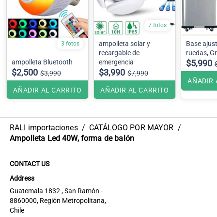
7 fotos
ampolleta solar y
Base ajus
3 fotos
recargable de
ampolleta Bluetooth
emergencia
$5,990
$2,500
$3,990
$3,990
$7,990
AÑADIR 
AÑADIR AL CARRITO
AÑADIR AL CARRITO
RALI importaciones
/
CATÁLOGO POR MAYOR
/
Ampolleta Led 40W, forma de balón
CONTACT US
Address
Guatemala 1832 , San Ramón -
8860000, Región Metropolitana,
Chile