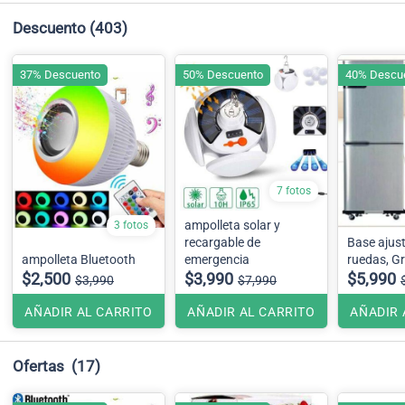
Descuento
(403)
37% Descuento
50% Descuento
40% Descu
7 fotos
ampolleta solar y
3 fotos
recargable de
Base ajus
ampolleta Bluetooth
emergencia
$2,500
$3,990
$5,990
$3,990
$7,990
AÑADIR AL CARRITO
AÑADIR AL CARRITO
AÑADIR 
Ofertas
(17)