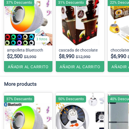
37% Descuento
31% Descuento
22% Descu
3 fotos
ampolleta Bluetooth
cascada de chocolate
chocolate
$2,500
$8,990
$6,990
$3,990
$12,990
AÑADIR AL CARRITO
AÑADIR AL CARRITO
AÑADIR 
More products
37% Descuento
50% Descuento
40% Descu