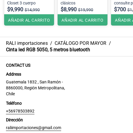
Closet 3 cuerpo
clásicos
consulte p
$9,990
$8,990
embalaje .
$700
$14,990
$19,990
$1
AÑADIR AL CARRITO
AÑADIR AL CARRITO
AÑADIR 
RALI importaciones
/
CATÁLOGO POR MAYOR
/
Cinta led RGB 5050, 5 metros bluetooth
CONTACT US
Address
Guatemala 1832 , San Ramón -
8860000, Región Metropolitana,
Chile
Teléfono
+56978503892
Dirección
raliimportaciones@gmail.com