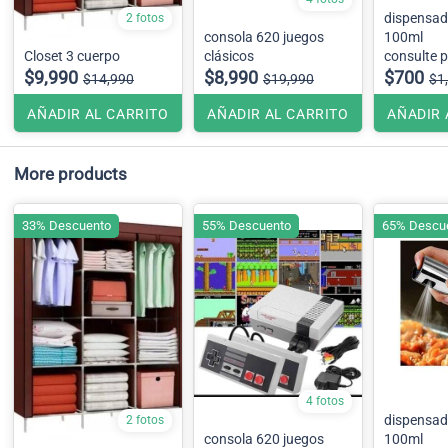
dispensad
2 fotos
consola 620 juegos
100ml
Closet 3 cuerpo
clásicos
consulte p
$9,990
$8,990
embalaje .
$700
$14,990
$19,990
$1
AÑADIR AL CARRITO
AÑADIR AL CARRITO
AÑADIR 
More products
33% Descuento
55% Descuento
65% Descu
4 fotos
dispensad
2 fotos
consola 620 juegos
100ml