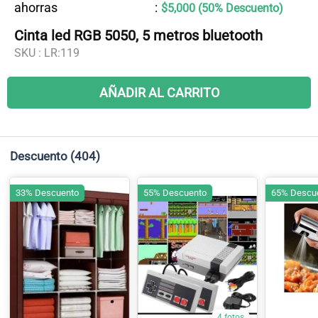
ahorras
:
$5,000 (50% Descuento)
Cinta led RGB 5050, 5 metros bluetooth
SKU :
LR:119
AÑADIR AL CARRITO
Descuento
(404)
33% Descuento
55% Descuento
65% Descu
4 fotos