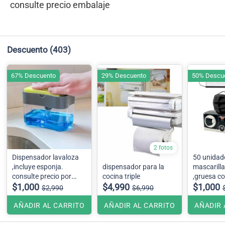
consulte precio embalaje
Descuento
(403)
67% Descuento
29% Descuento
50% Descu
2 fotos
Dispensador lavaloza
50 unidad
,incluye esponja.
dispensador para la
mascarill
consulte precio por
cocina triple
,gruesa c
embalaje .
$1,000
$4,990
blanco
$1,000
$2,990
$6,990
AÑADIR AL CARRITO
AÑADIR AL CARRITO
AÑADIR 