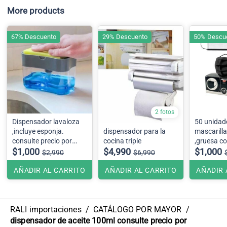
More products
67% Descuento
29% Descuento
50% Descu
2 fotos
Dispensador lavaloza
50 unidad
,incluye esponja.
dispensador para la
mascarill
consulte precio por
cocina triple
,gruesa c
embalaje .
$1,000
$4,990
blanco
$1,000
$2,990
$6,990
AÑADIR AL CARRITO
AÑADIR AL CARRITO
AÑADIR 
RALI importaciones
/
CATÁLOGO POR MAYOR
/
dispensador de aceite 100ml consulte precio por