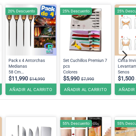
20% Descuento
25% Descuento
25% Descu
Pack x 4 Antorchas
Set Cuchillos Premiun 7
Cinta Invi
Medianas
pcs
Levantam
58 Cm
Colores
Senos
Efecto llama
$11,990
$5,990
$1,500
$14,990
$7,990
AÑADIR AL CARRITO
AÑADIR AL CARRITO
AÑADIR
55% Descuento
55% Descu