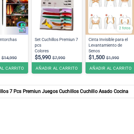
2 fotos
Antorchas
Set Cuchillos Premiun 7
Cinta Invisible para el
pcs
Levantamiento de
Colores
Senos
ama
$5,990
$1,500
$14,990
$7,990
$1,990
AL CARRITO
AÑADIR AL CARRITO
AÑADIR AL CARRITO
illos 7 Pcs Premiun Juegos Cuchillos Cuchillo Asado Cocina