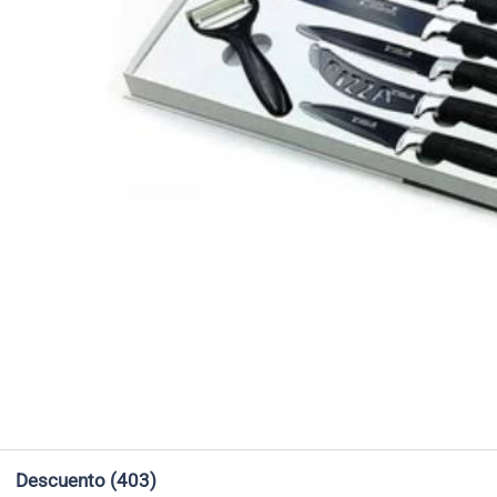
Descuento
(403)