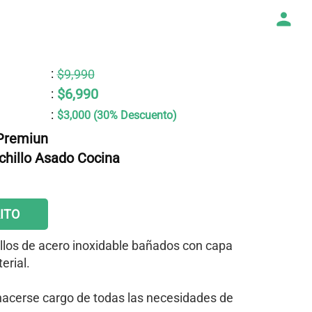
:
$9,990
$6,990
:
:
$3,000 (30% Descuento)
 Premiun
chillo Asado Cocina
ITO
llos de acero inoxidable bañados con capa
erial.
hacerse cargo de todas las necesidades de