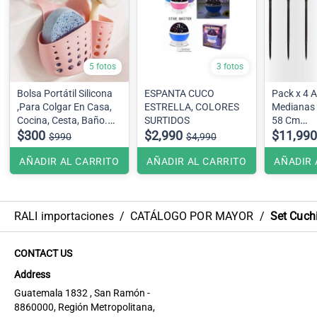
5 fotos
3 fotos
Bolsa Portátil Silicona
ESPANTA CUCO
Pack x 4 
,Para Colgar En Casa,
ESTRELLA, COLORES
Medianas
Cocina, Cesta, Baño.
SURTIDOS
58 Cm
Color ,verde agua
$300
$2,990
Efecto ll
$11,990
$990
$4,990
AÑADIR AL CARRITO
AÑADIR AL CARRITO
AÑADIR 
RALI importaciones
/
CATÁLOGO POR MAYOR
/
Set Cuch
CONTACT US
Address
Guatemala 1832 , San Ramón -
8860000, Región Metropolitana,