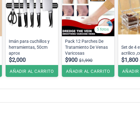
5 fotos
Imán para cuchillos y
Pack 12 Parches De
herramientas, 50cm
Tratamiento De Venas
Set de 4 
aprox
Varicosas
acrilico 
$2,000
$900
$1,800
$1,990
AÑADIR AL CARRITO
AÑADIR AL CARRITO
AÑADIR