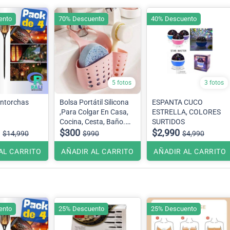
ento
70% Descuento
40% Descuento
5 fotos
3 fotos
Antorchas
Bolsa Portátil Silicona
ESPANTA CUCO
,Para Colgar En Casa,
ESTRELLA, COLORES
Cocina, Cesta, Baño.
SURTIDOS
ama
Color ,verde agua
$300
$2,990
$14,990
$990
$4,990
AL CARRITO
AÑADIR AL CARRITO
AÑADIR AL CARRITO
ento
25% Descuento
25% Descuento