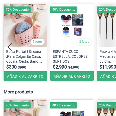
70% Descuento
40% Descuento
20% Descu
5 fotos
3 fotos
Bolsa Portátil Silicona
ESPANTA CUCO
Pack x 4 
,Para Colgar En Casa,
ESTRELLA, COLORES
Medianas
Cocina, Cesta, Baño.
SURTIDOS
58 Cm
Color ,verde agua
$300
$2,990
Efecto ll
$11,990
$990
$4,990
AÑADIR AL CARRITO
AÑADIR AL CARRITO
AÑADIR 
More products
70% Descuento
40% Descuento
20% Descu