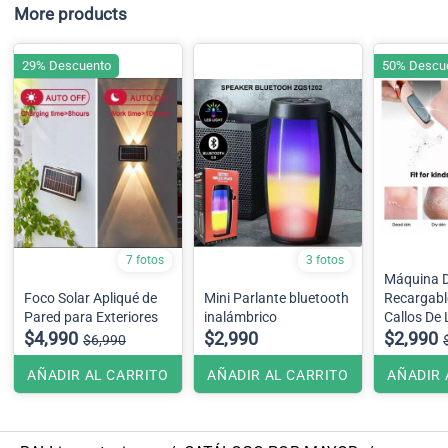
More products
29% Descuento
50% Descu
7 fotos
3 fotos
Máquina D
Foco Solar Apliqué de
Mini Parlante bluetooth
Recargabl
Pared para Exteriores
inalámbrico
Callos De 
$4,990
$2,990
$2,990
$6,990
AÑADIR AL CARRITO
AÑADIR AL CARRITO
AÑADIR 