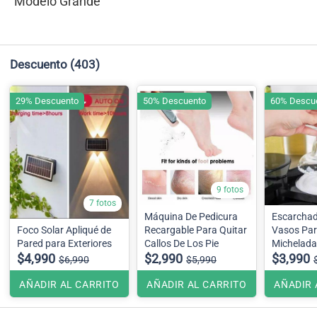
Modelo Grande
Descuento
(403)
29% Descuento
50% Descuento
60% Descu
9 fotos
7 fotos
Máquina De Pedicura
Escarcha
Foco Solar Apliqué de
Recargable Para Quitar
Vasos Par
Pared para Exteriores
Callos De Los Pie
Michelada
$4,990
$2,990
$3,990
$6,990
$5,990
AÑADIR AL CARRITO
AÑADIR AL CARRITO
AÑADIR 