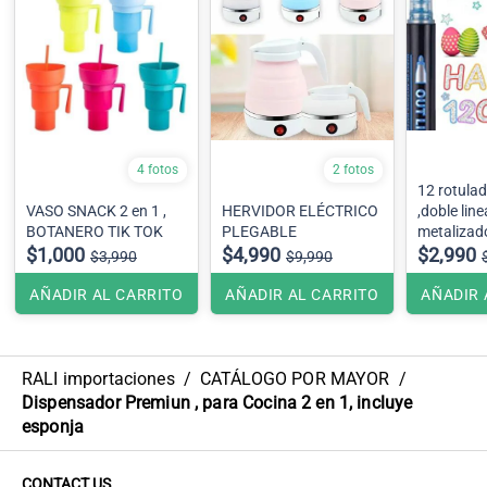
4 fotos
2 fotos
12 rotula
VASO SNACK 2 en 1 ,
HERVIDOR ELÉCTRICO
,doble line
BOTANERO TIK TOK
PLEGABLE
metalizad
$1,000
$4,990
$2,990
$3,990
$9,990
AÑADIR AL CARRITO
AÑADIR AL CARRITO
AÑADIR 
RALI importaciones
/
CATÁLOGO POR MAYOR
/
Dispensador Premiun , para Cocina 2 en 1, incluye
esponja
CONTACT US