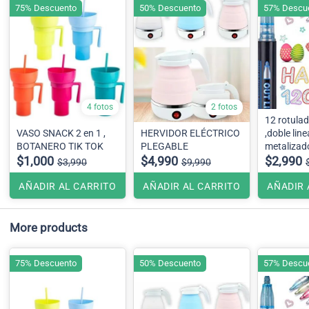
75% Descuento
50% Descuento
57% Descu
4 fotos
2 fotos
12 rotula
VASO SNACK 2 en 1 ,
HERVIDOR ELÉCTRICO
,doble line
BOTANERO TIK TOK
PLEGABLE
metalizad
$1,000
$4,990
$2,990
$3,990
$9,990
AÑADIR AL CARRITO
AÑADIR AL CARRITO
AÑADIR 
More products
75% Descuento
50% Descuento
57% Descu