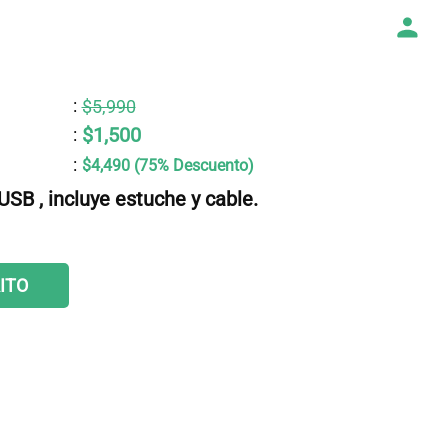
:
$5,990
$1,500
:
:
$4,490 (75% Descuento)
USB , incluye estuche y cable.
ITO