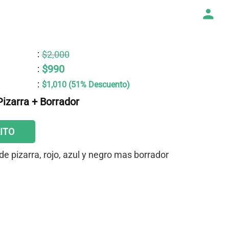
:
$2,000
$990
:
:
$1,010 (51% Descuento)
izarra + Borrador
ITO
de pizarra, rojo, azul y negro mas borrador