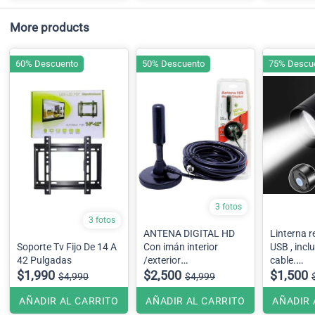
More products
60% Descuento
50% Descuento
75% Descu
3 fotos
3 fotos
ANTENA DIGITAL HD
Linterna r
Soporte Tv Fijo De 14 A
Con imán interior
USB , incl
42 Pulgadas
/exterior
cable.
$1,990
5 metros
$2,500
10cm
$1,500
$4,990
$4,999
AÑADIR AL CARRITO
AÑADIR AL CARRITO
AÑADIR 