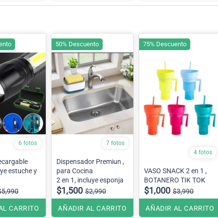
ento
50% Descuento
75% Descuento
6 fotos
7 fotos
4 fotos
ecargable
Dispensador Premiun ,
uye estuche y
para Cocina
VASO SNACK 2 en 1 ,
2 en 1, incluye esponja
BOTANERO TIK TOK
$1,500
$1,000
$5,990
$2,990
$3,990
AL CARRITO
AÑADIR AL CARRITO
AÑADIR AL CARRITO