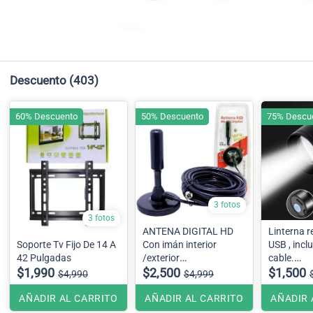
Descuento
(403)
60% Descuento
50% Descuento
75% Descu
3 fotos
3 fotos
ANTENA DIGITAL HD
Linterna r
Soporte Tv Fijo De 14 A
Con imán interior
USB , incl
42 Pulgadas
/exterior
cable.
$1,990
5 metros
$2,500
10cm
$1,500
$4,990
$4,999
AÑADIR AL CARRITO
AÑADIR AL CARRITO
AÑADIR 