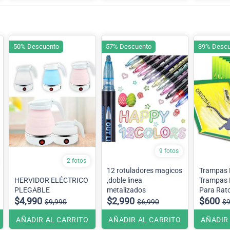
50% Descuento
57% Descuento
39% Descu
9 fotos
2 fotos
12 rotuladores magicos
Trampas 
HERVIDOR ELÉCTRICO
,doble linea
Trampas
PLEGABLE
metalizados
Para Rat
$4,990
$2,990
$600
$9,990
$6,990
$
AÑADIR AL CARRITO
AÑADIR AL CARRITO
AÑADIR