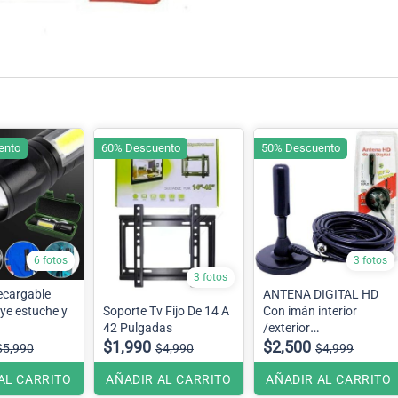
ento
60% Descuento
50% Descuento
6 fotos
3 fotos
3 fotos
ecargable
ANTENA DIGITAL HD
uye estuche y
Soporte Tv Fijo De 14 A
Con imán interior
42 Pulgadas
/exterior
$1,990
5 metros
$2,500
$5,990
$4,990
$4,999
AL CARRITO
AÑADIR AL CARRITO
AÑADIR AL CARRITO