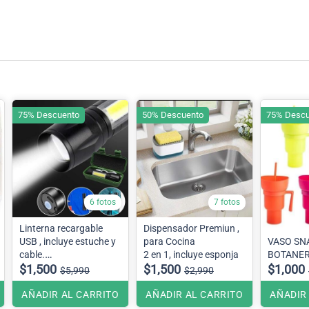
75% Descuento
50% Descuento
75% Descu
6 fotos
7 fotos
Linterna recargable
Dispensador Premiun ,
USB , incluye estuche y
para Cocina
VASO SNACK 2 en 1 ,
cable.
2 en 1, incluye esponja
BOTANER
10cm
$1,500
$1,500
$1,000
$5,990
$2,990
AÑADIR AL CARRITO
AÑADIR AL CARRITO
AÑADIR