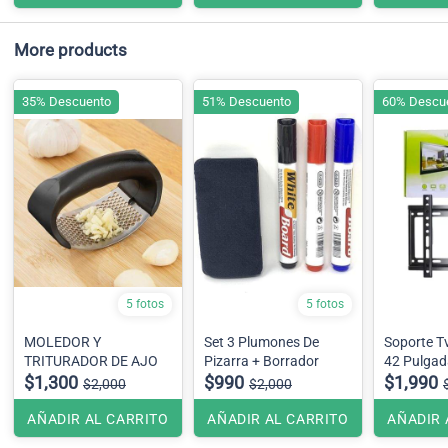
More products
35% Descuento
51% Descuento
60% Descu
5 fotos
5 fotos
MOLEDOR Y
Set 3 Plumones De
Soporte Tv
TRITURADOR DE AJO
Pizarra + Borrador
42 Pulgad
$1,300
$990
$1,990
$2,000
$2,000
AÑADIR AL CARRITO
AÑADIR AL CARRITO
AÑADIR 