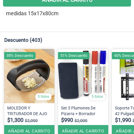
medidas 15x17x80cm
Descuento
(403)
35% Descuento
51% Descuento
60% Descu
5 fotos
5 fotos
MOLEDOR Y
Set 3 Plumones De
Soporte Tv
TRITURADOR DE AJO
Pizarra + Borrador
42 Pulgad
$1,300
$990
$1,990
$2,000
$2,000
AÑADIR AL CARRITO
AÑADIR AL CARRITO
AÑADIR 