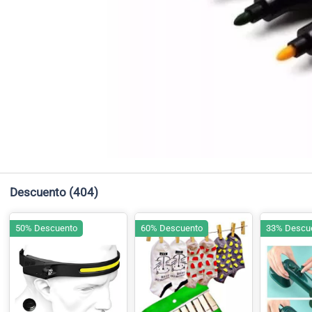
Descuento
(404)
50% Descuento
60% Descuento
33% Descu