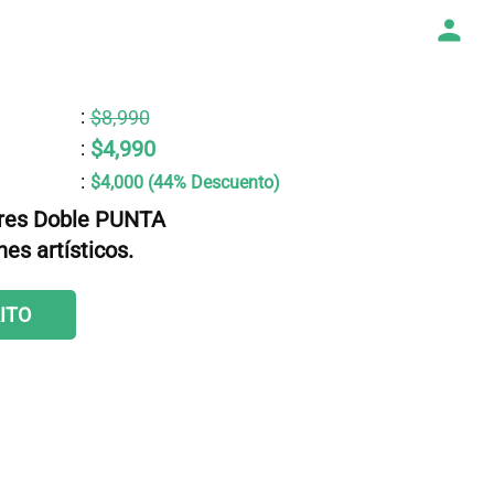
:
$8,990
$4,990
:
:
$4,000 (44% Descuento)
res Doble PUNTA
es artísticos.
ITO