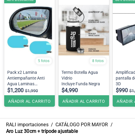
5 fotos
8 fotos
Pack x2 Lamina
Termo Botella Agua
Amplifica
Antiempañante Anti
Vidrio
pantalla d
Agua Laminas
Incluye Funda Negra
3D
Ovaladas ,Espejo
$1,200
$4,990
$990
$1,990
$1
Retrovisor
AÑADIR AL CARRITO
AÑADIR AL CARRITO
AÑADIR 
RALI importaciones
/
CATÁLOGO POR MAYOR
/
Aro Luz 30cm + trípode ajustable