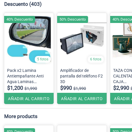
Descuento
(403)
40% Descuento
50% Descuento
40% Descu
5 fotos
6 fotos
Pack x2 Lamina
Amplificador de
TAZA CO
Antiempañante Anti
pantalla del teléfono F2
CALENTADOR I
Agua Laminas
3D
CAJA
Ovaladas ,Espejo
$1,200
$990
Colores Ro
$2,990
$1,990
$1,990
Retrovisor
Rojo y Bla
Se envían 
AÑADIR AL CARRITO
AÑADIR AL CARRITO
AÑADIR 
azar
More products
40% Descuento
50% Descu