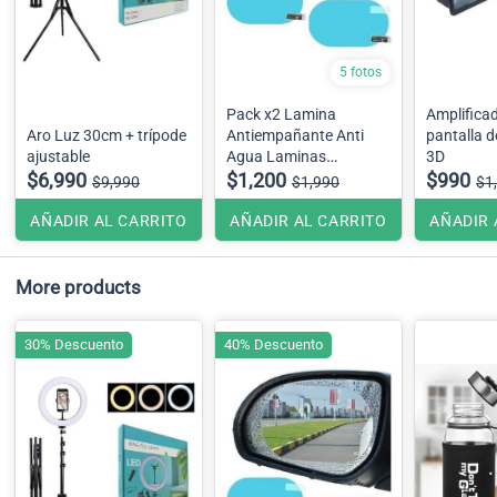
5 fotos
Pack x2 Lamina
Amplifica
Aro Luz 30cm + trípode
Antiempañante Anti
pantalla d
ajustable
Agua Laminas
3D
$6,990
Ovaladas ,Espejo
$1,200
$990
$9,990
$1,990
$1
Retrovisor
AÑADIR AL CARRITO
AÑADIR AL CARRITO
AÑADIR 
More products
30% Descuento
40% Descuento