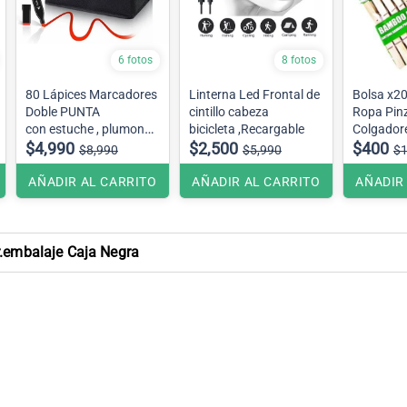
6 fotos
8 fotos
80 Lápices Marcadores
Linterna Led Frontal de
Bolsa x20 Perros ,Para
Doble PUNTA
cintillo cabeza
Ropa Pin
con estuche , plumones
bicicleta ,Recargable
Colgador
artísticos.
$4,990
$2,500
$400
$8,990
$5,990
$1
AÑADIR AL CARRITO
AÑADIR AL CARRITO
AÑADIR
r.embalaje Caja Negra