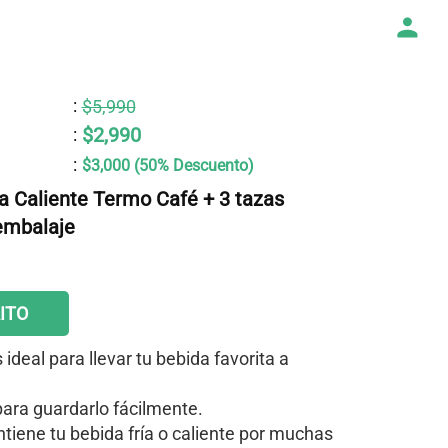
:
$5,990
$2,990
:
:
$3,000 (50% Descuento)
 Caliente Termo Café + 3 tazas
.embalaje
ITO
deal para llevar tu bebida favorita a
para guardarlo fácilmente.
ntiene tu bebida fría o caliente por muchas