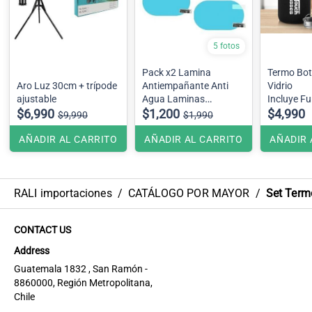
5 fotos
Pack x2 Lamina
Termo Bot
Aro Luz 30cm + trípode
Antiempañante Anti
Vidrio
ajustable
Agua Laminas
Incluye F
$6,990
Ovaladas ,Espejo
$1,200
$4,990
$9,990
$1,990
Retrovisor
AÑADIR AL CARRITO
AÑADIR AL CARRITO
AÑADIR 
RALI importaciones
/
CATÁLOGO POR MAYOR
/
Set Term
CONTACT US
Address
Guatemala 1832 , San Ramón -
8860000, Región Metropolitana,
Chile