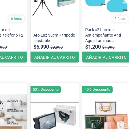
6 fotos
5 fotos
dor de
Pack x2 Lamina
el teléfono F2
Aro Luz 30cm + trípode
Antiempañante Anti
ajustable
Agua Laminas
$6,990
Ovaladas ,Espejo
$1,200
,990
$9,990
$1,990
Retrovisor
AL CARRITO
AÑADIR AL CARRITO
AÑADIR AL CARRITO
50% Descuento
40% Descuento