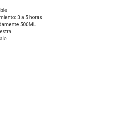
able
miento: 3 a 5 horas
adamente 500ML
estra
alo