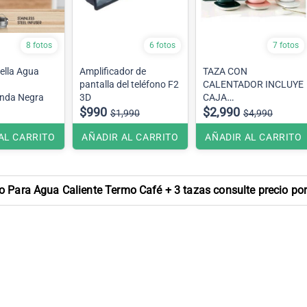
8 fotos
6 fotos
7 fotos
ella Agua
Amplificador de
TAZA CON
pantalla del teléfono F2
CALENTADOR INCLUYE
unda Negra
3D
CAJA
$990
Colores Rosado, Verde ,
$2,990
$1,990
$4,990
Rojo y Blanco .
Se envían colores al
AL CARRITO
AÑADIR AL CARRITO
AÑADIR AL CARRITO
azar
o Para Agua Caliente Termo Café + 3 tazas consulte precio po