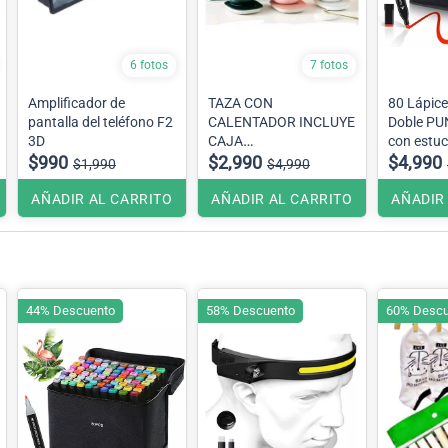
6 fotos
7 fotos
Amplificador de
TAZA CON
80 Lápic
pantalla del teléfono F2
CALENTADOR INCLUYE
Doble PU
3D
CAJA
con estuc
$990
Colores Rosado, Verde ,
$2,990
artísticos
$4,990
$1,990
$4,990
Rojo y Blanco .
Se envían colores al
AÑADIR AL CARRITO
AÑADIR AL CARRITO
AÑADIR
azar
44% Descuento
58% Descuento
60% Descu