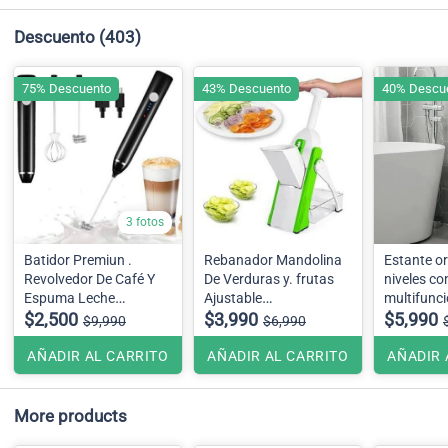
Descuento
(403)
75% Descuento
43% Descuento
40% Descu
3 fotos
Batidor Premiun .
Rebanador Mandolina
Estante o
Revolvedor De Café Y
De Verduras y. frutas
niveles co
Espuma Leche
Ajustable
multifunci
Recargable USB.
$2,500
$3,990
Multifuncional Vertical
$5,990
$9,990
$6,990
AÑADIR AL CARRITO
AÑADIR AL CARRITO
AÑADIR 
More products