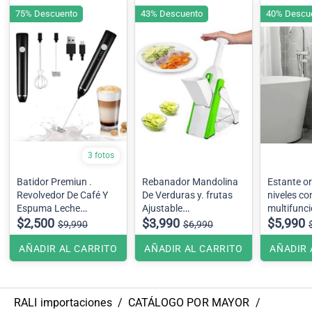
75% Descuento
43% Descuento
40% Descu
3 fotos
Batidor Premiun .
Rebanador Mandolina
Estante o
Revolvedor De Café Y
De Verduras y. frutas
niveles co
Espuma Leche
Ajustable
multifunci
Recargable USB.
$2,500
$3,990
Multifuncional Vertical
$5,990
$9,990
$6,990
AÑADIR AL CARRITO
AÑADIR AL CARRITO
AÑADIR 
RALI importaciones
/
CATÁLOGO POR MAYOR
/