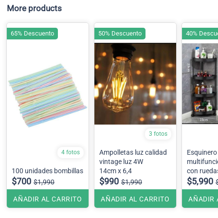
More products
65% Descuento
50% Descuento
40% Descu
3 fotos
Ampolletas luz calidad
Esquinero
4 fotos
vintage luz 4W
multifunci
100 unidades bombillas
14cm x 6,4
con ruedas
$700
$990
color de a
$5,990
$1,990
$1,990
stock en 
AÑADIR AL CARRITO
AÑADIR AL CARRITO
AÑADIR 