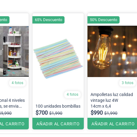
ento
65% Descuento
50% Descuento
4 fotos
3 fotos
Ampolletas luz calidad
4 fotos
onal 4 niveles
vintage luz 4W
, se envia
100 unidades bombillas
14cm x 6,4
cuerdo a
$700
$990
$9,990
$1,990
$1,990
bodega
AL CARRITO
AÑADIR AL CARRITO
AÑADIR AL CARRITO