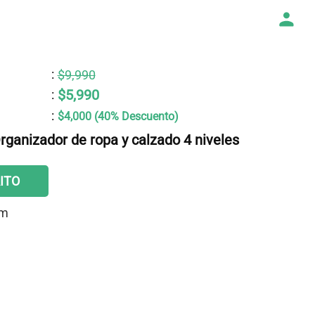
:
$9,990
$5,990
:
:
$4,000 (40% Descuento)
rganizador de ropa y calzado 4 niveles
ITO
cm