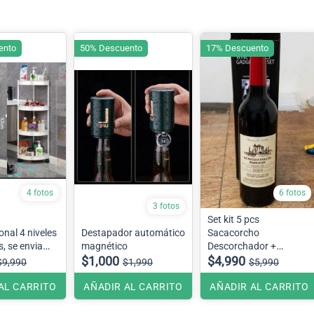
ento
50% Descuento
17% Descuento
4 fotos
6 fotos
3 fotos
Set kit 5 pcs
onal 4 niveles
Destapador automático
Sacacorcho
, se envia
magnético
Descorchador +
cuerdo a
$1,000
estuche botella de vino
$4,990
$9,990
$1,990
$5,990
bodega
AL CARRITO
AÑADIR AL CARRITO
AÑADIR AL CARRITO