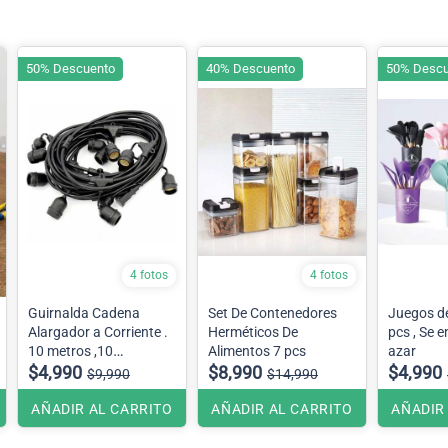
50% Descuento
40% Descuento
50% Descu
4 fotos
4 fotos
Guirnalda Cadena
Set De Contenedores
Juegos de
Alargador a Corriente .
Herméticos De
pcs , Se e
10 metros ,10
Alimentos 7 pcs
azar
Soquetes.
$4,990
$8,990
$4,990
$9,990
$14,990
Terraza , Patio....
AÑADIR AL CARRITO
AÑADIR AL CARRITO
AÑADIR