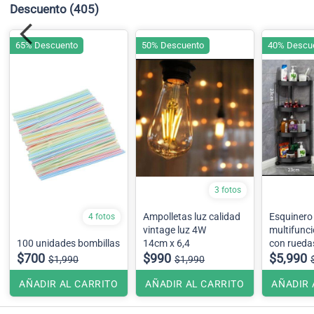
Descuento
(405)
65% Descuento
50% Descuento
40% Descu
3 fotos
Ampolletas luz calidad
Esquinero
4 fotos
vintage luz 4W
multifunci
100 unidades bombillas
14cm x 6,4
con ruedas
$700
$990
color de a
$5,990
$1,990
$1,990
stock en 
AÑADIR AL CARRITO
AÑADIR AL CARRITO
AÑADIR 