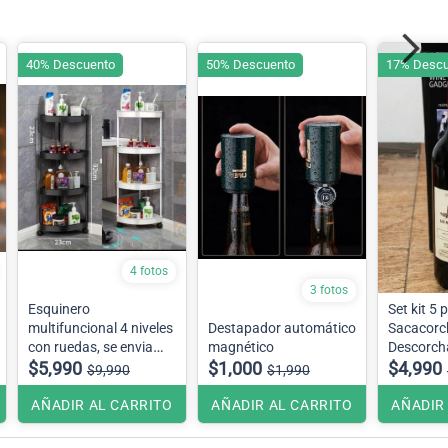
40% Descuento
50% Descuento
17% Descu
4 fotos
3 fotos
Esquinero
Set kit 5 
multifuncional 4 niveles
Destapador automático
Sacacorc
con ruedas, se envia
magnético
Descorch
color de acuerdo a
$5,990
$1,000
estuche b
$4,990
$9,990
$1,990
stock en bodega
AÑADIR AL CARRITO
AÑADIR AL CARRITO
AÑADIR