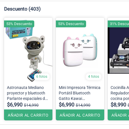
Descuento
(403)
53% Descuento
53% Descuento
31% Descu
6 fotos
4 fotos
Astronauta Mediano
Mini Impresora Térmica
Cocinilla A
proyector y bluetooth
Portátil Bluetooth
Regulado
Parlante espaciales de
Gatito Kawai
galaxia, lámpara de
$6,990
se envian surtidos;
$6,990
$8,990
$14,990
$14,990
navegación espacial.
celeste y rosado
AÑADIR AL CARRITO
AÑADIR AL CARRITO
AÑADIR 