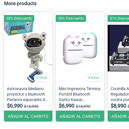
More products
53% Descuento
53% Descuento
31% Descu
6 fotos
4 fotos
Astronauta Mediano
Mini Impresora Térmica
Cocinilla A
proyector y bluetooth
Portátil Bluetooth
Regulado
Parlante espaciales de
Gatito Kawai
galaxia, lámpara de
$6,990
se envian surtidos;
$6,990
$8,990
$14,990
$14,990
navegación espacial.
celeste y rosado
AÑADIR AL CARRITO
AÑADIR AL CARRITO
AÑADIR 