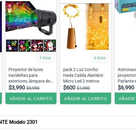
3 fotos
6 fotos
Proyector de luces
pack 2 Luz Corcho
Astronau
navideñas para
Hada Calida Alambre
proyector
exteriores, lámpara de
Micro Led 2 metros
Parlante espaciales de
proyección Led
$3,990
$600
galaxia, 
$6,990
$9,990
$1,990
impermeable,
navegació
decoración de Navidad
AÑADIR AL CARRITO
AÑADIR AL CARRITO
AÑADIR
TE Modelo 2301