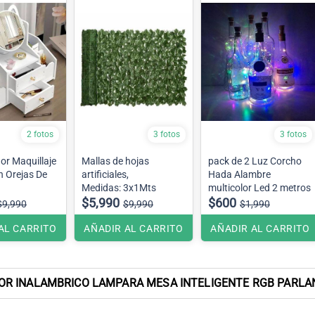
2 fotos
3 fotos
3 fotos
or Maquillaje
Mallas de hojas
pack de 2 Luz Corcho
n Orejas De
artificiales,
Hada Alambre
Medidas: 3x1Mts
multicolor Led 2 metros
$5,990
$600
$9,990
$9,990
$1,990
AL CARRITO
AÑADIR AL CARRITO
AÑADIR AL CARRITO
R INALAMBRICO LAMPARA MESA INTELIGENTE RGB PARLAN