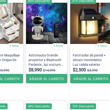
ento
40% Descuento
37% Descuento
2 fotos
5 fotos
2 fotos
or Maquillaje
Astronauta Grande
Farol solar de pared +
n Orejas De
proyector y Bluetooth
sensor movimiento
Parlante , luz nocturna,
Luz calida exterior
láser, Galaxia espacial,
$8,990
$2,500
$9,990
$14,990
$3,990
360 grados, estrella,
Aurora, nebulosa
AL CARRITO
AÑADIR AL CARRITO
AÑADIR AL CARRITO
Modelo Grande
ento
40% Descuento
70% Descuento