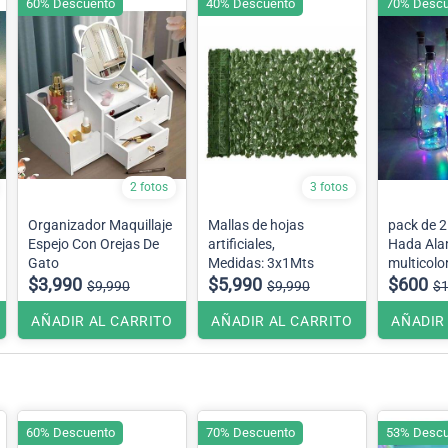
60% Descuento
40% Descuento
70% Descu
2 fotos
3 fotos
Organizador Maquillaje
Mallas de hojas
pack de 2 Luz
Espejo Con Orejas De
artificiales,
Hada Ala
Gato
Medidas: 3x1Mts
multicolo
$3,990
$5,990
$600
$9,990
$9,990
$1
AÑADIR AL CARRITO
AÑADIR AL CARRITO
AÑADIR
60% Descuento
70% Descuento
53% Descu