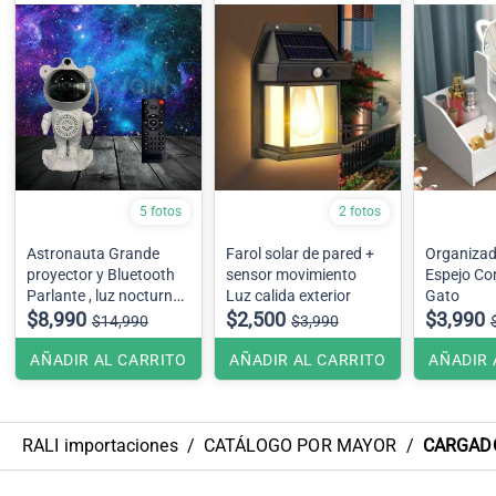
5 fotos
2 fotos
Astronauta Grande
Farol solar de pared +
Organizad
proyector y Bluetooth
sensor movimiento
Espejo Co
Parlante , luz nocturna,
Luz calida exterior
Gato
láser, Galaxia espacial,
$8,990
$2,500
$3,990
$14,990
$3,990
360 grados, estrella,
Aurora, nebulosa
AÑADIR AL CARRITO
AÑADIR AL CARRITO
AÑADIR 
Modelo Grande
RALI importaciones
/
CATÁLOGO POR MAYOR
/
CARGADO