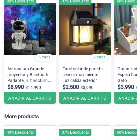
40% Descuento
37% Descuento
60% Descu
5 fotos
2 fotos
Astronauta Grande
Farol solar de pared +
Organizad
proyector y Bluetooth
sensor movimiento
Espejo Co
Parlante , luz nocturna,
Luz calida exterior
Gato
láser, Galaxia espacial,
$8,990
$2,500
$3,990
$14,990
$3,990
360 grados, estrella,
Aurora, nebulosa
AÑADIR AL CARRITO
AÑADIR AL CARRITO
AÑADIR 
Modelo Grande
More products
40% Descuento
37% Descuento
60% Descu