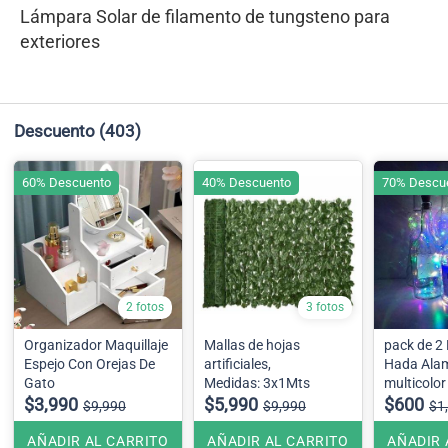
Lámpara Solar de filamento de tungsteno para
exteriores
Descuento
(403)
60% Descuento
40% Descuento
70% Descu
2 fotos
3 fotos
Organizador Maquillaje
Mallas de hojas
pack de 2 Luz 
Espejo Con Orejas De
artificiales,
Hada Ala
Gato
Medidas: 3x1Mts
multicolor
$3,990
$5,990
$600
$9,990
$9,990
$1
AÑADIR AL CARRITO
AÑADIR AL CARRITO
AÑADIR 