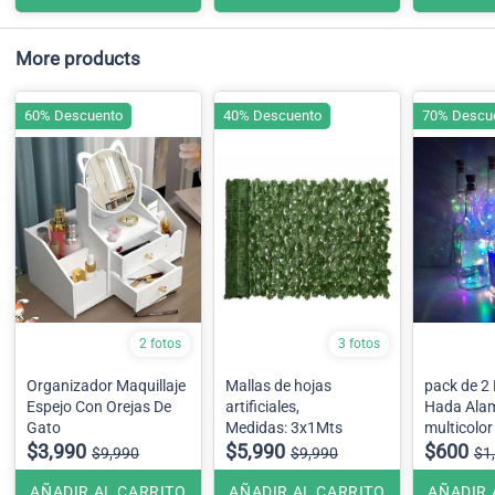
More products
60% Descuento
40% Descuento
70% Descu
2 fotos
3 fotos
Organizador Maquillaje
Mallas de hojas
pack de 2 Luz 
Espejo Con Orejas De
artificiales,
Hada Ala
Gato
Medidas: 3x1Mts
multicolor
$3,990
$5,990
$600
$9,990
$9,990
$1
AÑADIR AL CARRITO
AÑADIR AL CARRITO
AÑADIR 