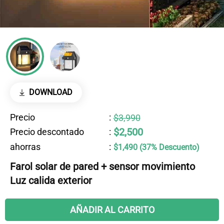
DOWNLOAD
Precio
:
$3,990
$2,500
Precio descontado
:
ahorras
:
$1,490 (37% Descuento)
Farol solar de pared + sensor movimiento
Luz calida exterior
AÑADIR AL CARRITO