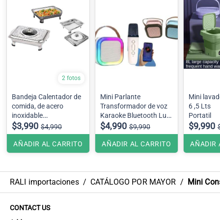
2 fotos
Bandeja Calentador de
Mini Parlante
Mini lavad
comida, de acero
Transformador de voz
6 ,5 Lts
inoxidable
Karaoke Bluetooth Luz
Portatil
No Incluye caja de
$3,990
RGB Sonido Estéreo + 1
$4,990
$9,990
$4,990
$9,990
presentacion .
Micrófono , Se envía
color surtido
AÑADIR AL CARRITO
AÑADIR AL CARRITO
AÑADIR 
RALI importaciones
/
CATÁLOGO POR MAYOR
/
Mini Con
CONTACT US