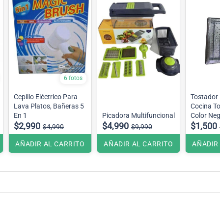
6 fotos
Cepillo Eléctrico Para
Tostador
Lava Platos, Bañeras 5
Cocina To
En 1
Picadora Multifuncional
Color Ne
$2,990
$4,990
$1,500
$4,990
$9,990
AÑADIR AL CARRITO
AÑADIR AL CARRITO
AÑADIR