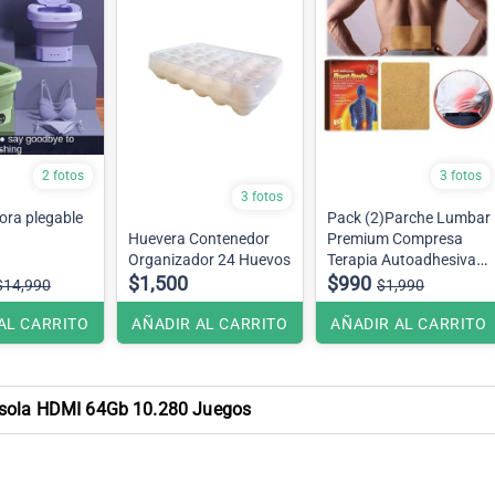
2 fotos
3 fotos
3 fotos
ora plegable
Pack (2)Parche Lumbar
Huevera Contenedor
Premium Compresa
Organizador 24 Huevos
Terapia Autoadhesivas
$1,500
Alivio Del Dolor
$990
$14,990
$1,990
AL CARRITO
AÑADIR AL CARRITO
AÑADIR AL CARRITO
sola HDMI 64Gb 10.280 Juegos