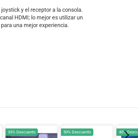
 joystick y el receptor a la consola.
l canal HDMI; lo mejor es utilizar un
K para una mejor experiencia.
33% Descuento
50% Descuento
40% Descu