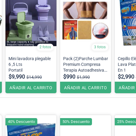
2 fotos
3 fotos
Mini lavadora plegable
Pack (2)Parche Lumbar
Cepillo El
6 ,5 Lts
Premium Compresa
Lava Plat
Portatil
Terapia Autoadhesivas
En 1
$9,990
Alivio Del Dolor
$990
$2,990
$14,990
$1,990
AÑADIR AL CARRITO
AÑADIR AL CARRITO
AÑADIR
40% Descuento
50% Descuento
25% Descu