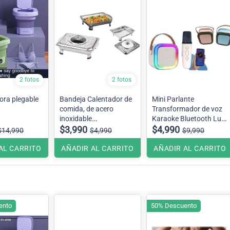
2 fotos
2 fotos
ora plegable
Bandeja Calentador de
Mini Parlante
comida, de acero
Transformador de voz
inoxidable
Karaoke Bluetooth Luz
No Incluye caja de
$3,990
RGB Sonido Estéreo + 1
$4,990
$14,990
$4,990
$9,990
presentacion .
Micrófono , Se envía
color surtido
AL CARRITO
AÑADIR AL CARRITO
AÑADIR AL CARRITO
ento
50% Descuento