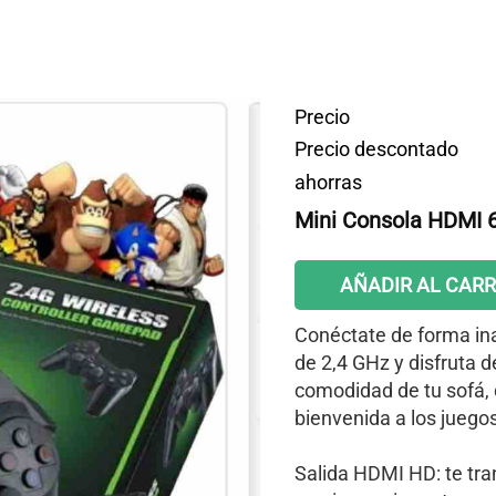
Precio
Precio descontado
ahorras
Mini Consola HDMI 
AÑADIR AL CARR
Conéctate de forma ina
de 2,4 GHz y disfruta d
comodidad de tu sofá, 
bienvenida a los juego
Salida HDMI HD: te tran