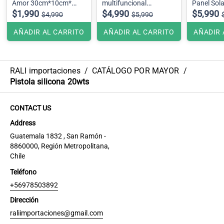
Amor 30cm*10cm*
multifuncional
Panel Sol
4cm
$1,990
recargables solar y USB
$4,990
HB-9588L
$5,990
$4,990
$5,990
Incluye Pawer Bank
AÑADIR AL CARRITO
AÑADIR AL CARRITO
AÑADIR 
RALI importaciones
/
CATÁLOGO POR MAYOR
/
Pistola silicona 20wts
CONTACT US
Address
Guatemala 1832 , San Ramón -
8860000, Región Metropolitana,
Chile
Teléfono
+56978503892
Dirección
raliimportaciones@gmail.com