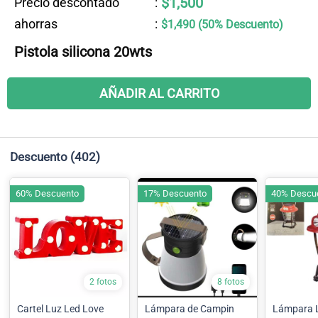
$1,500
Precio descontado
:
ahorras
:
$1,490 (50% Descuento)
Pistola silicona 20wts
AÑADIR AL CARRITO
Descuento
(402)
60% Descuento
17% Descuento
40% Descu
2 fotos
8 fotos
Cartel Luz Led Love
Lámpara de Campin
Lámpara 