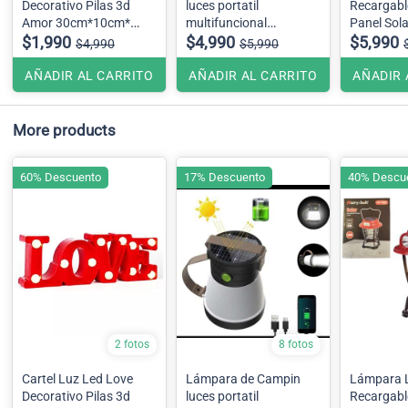
Decorativo Pilas 3d
luces portatil
Recargabl
Amor 30cm*10cm*
multifuncional
Panel Sol
4cm
$1,990
recargables solar y USB
$4,990
HB-9588L
$5,990
$4,990
$5,990
Incluye Pawer Bank
AÑADIR AL CARRITO
AÑADIR AL CARRITO
AÑADIR 
More products
60% Descuento
17% Descuento
40% Descu
2 fotos
8 fotos
Cartel Luz Led Love
Lámpara de Campin
Lámpara 
Decorativo Pilas 3d
luces portatil
Recargabl