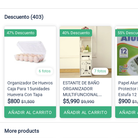
Descuento
(403)
47% Descuento
40% Descuento
55% Descu
6 fotos
7 fotos
Organizador De Huevos
ESTANTE DE BAÑO
Papel Alu
Caja Para 15unidades
ORGANIZADOR
Protector
Huevera Con Tapa
MULTIFUNCIONAL
Estufa 12
$800
MODELO PARIS
$5,990
Cm
$900
$1,500
$9,990
$1
AÑADIR AL CARRITO
AÑADIR AL CARRITO
AÑADIR 
More products