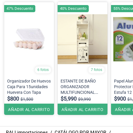
47% Descuento
40% Descuento
55% Descu
6 fotos
7 fotos
Organizador De Huevos
ESTANTE DE BAÑO
Papel Alu
Caja Para 15unidades
ORGANIZADOR
Protector
Huevera Con Tapa
MULTIFUNCIONAL
Estufa 12
$800
MODELO PARIS
$5,990
Cm
$900
$1,500
$9,990
$1
AÑADIR AL CARRITO
AÑADIR AL CARRITO
AÑADIR 
RALI importaciones
/
CATÁLOGO POR MAYOR
/