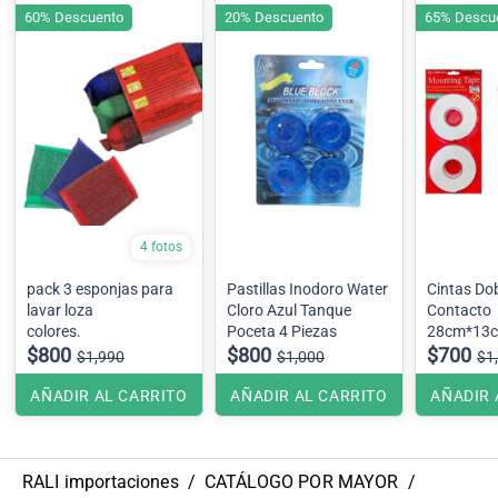
60% Descuento
20% Descuento
65% Descu
4 fotos
pack 3 esponjas para
Pastillas Inodoro Water
Cintas Do
lavar loza
Cloro Azul Tanque
Contacto
colores.
Poceta 4 Piezas
28cm*13
$800
$800
$700
$1,990
$1,000
$1
AÑADIR AL CARRITO
AÑADIR AL CARRITO
AÑADIR 
RALI importaciones
/
CATÁLOGO POR MAYOR
/