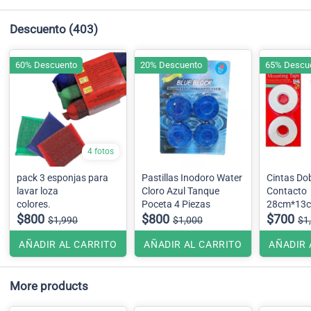
Descuento
(403)
60% Descuento
20% Descuento
65% Descu
4 fotos
pack 3 esponjas para
Pastillas Inodoro Water
Cintas Do
lavar loza
Cloro Azul Tanque
Contacto
colores.
Poceta 4 Piezas
28cm*13
$800
$800
$700
$1,990
$1,000
$1
AÑADIR AL CARRITO
AÑADIR AL CARRITO
AÑADIR 
More products