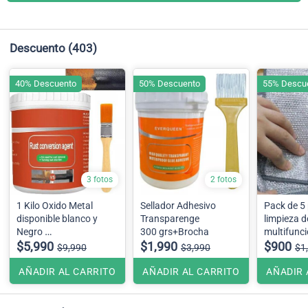
Descuento
(403)
40% Descuento
50% Descuento
55% Descu
3 fotos
2 fotos
1 Kilo Oxido Metal
Sellador Adhesivo
Pack de 5
disponible blanco y
Transparenge
limpieza d
Negro
300 grs+Brocha
multifunci
( No incluye brocha )
$5,990
$1,990
alambre d
$900
$9,990
$3,990
$1
25x25cm
AÑADIR AL CARRITO
AÑADIR AL CARRITO
AÑADIR 