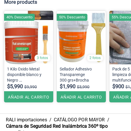
More products
40% Descuento
50% Descuento
55% Descu
3 fotos
2 fotos
1 Kilo Oxido Metal
Sellador Adhesivo
Pack de 5
disponible blanco y
Transparenge
limpieza d
Negro
300 grs+Brocha
multifunci
( No incluye brocha )
$5,990
$1,990
alambre d
$900
$9,990
$3,990
$1
25x25cm
AÑADIR AL CARRITO
AÑADIR AL CARRITO
AÑADIR 
RALI importaciones
/
CATÁLOGO POR MAYOR
/
Cámara de Seguridad Red Inalámbrica 360º tipo