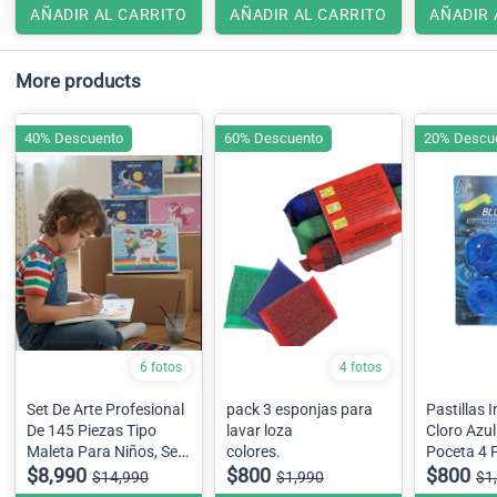
AÑADIR AL CARRITO
AÑADIR AL CARRITO
AÑADIR 
More products
40% Descuento
60% Descuento
20% Descu
6 fotos
4 fotos
Set De Arte Profesional
pack 3 esponjas para
Pastillas 
De 145 Piezas Tipo
lavar loza
Cloro Azu
Maleta Para Niños, Se
colores.
Poceta 4 
envía diseño surtidos
$8,990
$800
$800
$14,990
$1,990
$1