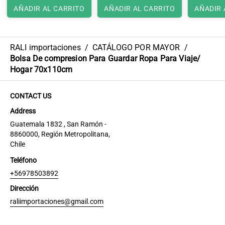
AÑADIR AL CARRITO
AÑADIR AL CARRITO
AÑADIR 
RALI importaciones
/
CATÁLOGO POR MAYOR
/
Bolsa De compresion Para Guardar Ropa Para Viaje/
Hogar 70x110cm
CONTACT US
Address
Guatemala 1832 , San Ramón -
8860000, Región Metropolitana,
Chile
Teléfono
+56978503892
Dirección
raliimportaciones@gmail.com