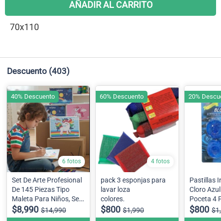
AÑADIR AL CARRITO
70x110
Descuento
(403)
40% Descuento
60% Descuento
20% Descu
6 fotos
4 fotos
Set De Arte Profesional
pack 3 esponjas para
Pastillas 
De 145 Piezas Tipo
lavar loza
Cloro Azu
Maleta Para Niños, Se
colores.
Poceta 4 
envía diseño surtidos
$8,990
$800
$800
$14,990
$1,990
$1