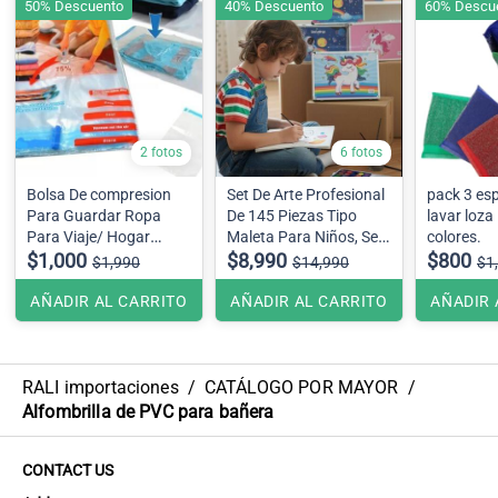
50% Descuento
40% Descuento
60% Descu
2 fotos
6 fotos
Bolsa De compresion
Set De Arte Profesional
pack 3 es
Para Guardar Ropa
De 145 Piezas Tipo
lavar loza
Para Viaje/ Hogar
Maleta Para Niños, Se
colores.
70x110cm
$1,000
envía diseño surtidos
$8,990
$800
$1,990
$14,990
$1
AÑADIR AL CARRITO
AÑADIR AL CARRITO
AÑADIR 
RALI importaciones
/
CATÁLOGO POR MAYOR
/
Alfombrilla de PVC para bañera
CONTACT US