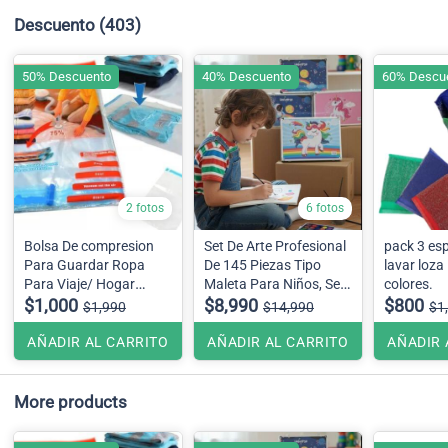
Descuento
(403)
50% Descuento
40% Descuento
60% Descu
2 fotos
6 fotos
Bolsa De compresion
Set De Arte Profesional
pack 3 es
Para Guardar Ropa
De 145 Piezas Tipo
lavar loza
Para Viaje/ Hogar
Maleta Para Niños, Se
colores.
70x110cm
$1,000
envía diseño surtidos
$8,990
$800
$1,990
$14,990
$1
AÑADIR AL CARRITO
AÑADIR AL CARRITO
AÑADIR 
More products