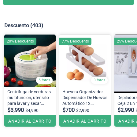
Descuento
(403)
20% Descuento
77% Descuento
25% Descu
5 fotos
3 fotos
Centrifuga de verduras
Huevera Organizador
multifunción, utensilio
Dispensador De Huevos
Depiladora
para lavar y secar
Automático 12
Ceja 2 En
ensaladas, lechuga y
$3,990
unidades aprox
$700
$2,990
$4,990
$2,990
verduras
AÑADIR AL CARRITO
AÑADIR AL CARRITO
AÑADIR 