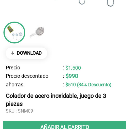
DOWNLOAD
Precio
:
$1,500
$990
Precio descontado
:
ahorras
:
$510 (34% Descuento)
Colador de acero inoxidable, juego de 3
piezas
SKU :
SNM09
AÑADIR AL CARRITO