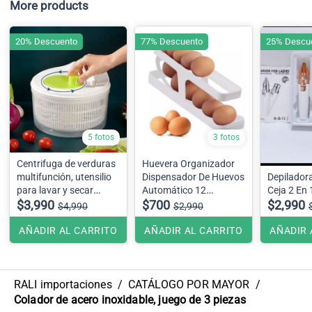
More products
20% Descuento
77% Descuento
25% Descu
5 fotos
3 fotos
Centrifuga de verduras
Huevera Organizador
multifunción, utensilio
Dispensador De Huevos
Depiladora
para lavar y secar
Automático 12
Ceja 2 En
ensaladas, lechuga y
$3,990
unidades aprox
$700
$2,990
$4,990
$2,990
verduras
AÑADIR AL CARRITO
AÑADIR AL CARRITO
AÑADIR 
RALI importaciones
/
CATÁLOGO POR MAYOR
/
Colador de acero inoxidable, juego de 3 piezas