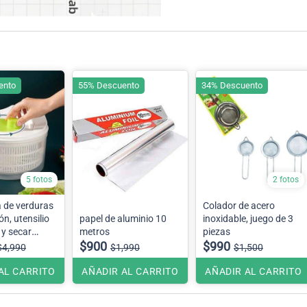
ento
55% Descuento
34% Descuento
5 fotos
2 fotos
a de verduras
Colador de acero
ón, utensilio
papel de aluminio 10
inoxidable, juego de 3
 y secar
metros
piezas
, lechuga y
$900
$990
$4,990
$1,990
$1,500
AL CARRITO
AÑADIR AL CARRITO
AÑADIR AL CARRITO