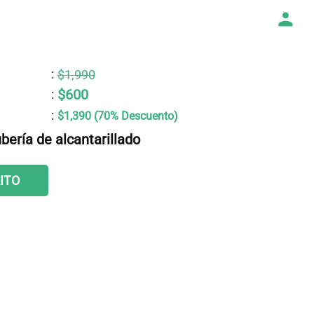
:
$1,990
$600
:
:
$1,390 (70% Descuento)
ería de alcantarillado
ITO