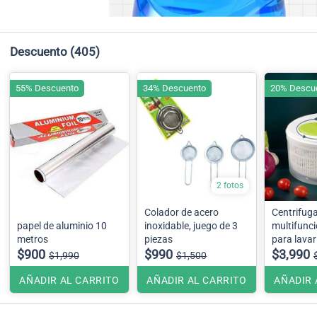
Descuento
(405)
55% Descuento
34% Descuento
20% Descu
2 fotos
Colador de acero
Centrifug
papel de aluminio 10
inoxidable, juego de 3
multifunci
metros
piezas
para lavar
$900
$990
ensaladas
$3,990
$1,990
$1,500
verduras
AÑADIR AL CARRITO
AÑADIR AL CARRITO
AÑADIR 