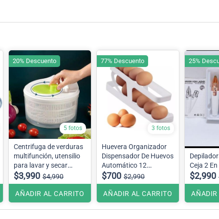
20% Descuento
77% Descuento
25% Descu
5 fotos
3 fotos
Centrifuga de verduras
Huevera Organizador
multifunción, utensilio
Dispensador De Huevos
Depilador
para lavar y secar
Automático 12
Ceja 2 En
ensaladas, lechuga y
$3,990
unidades aprox
$700
$2,990
$4,990
$2,990
verduras
AÑADIR AL CARRITO
AÑADIR AL CARRITO
AÑADIR