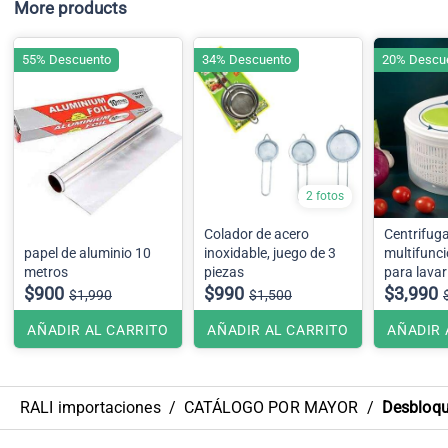
More products
55% Descuento
34% Descuento
20% Descu
2 fotos
Colador de acero
Centrifug
papel de aluminio 10
inoxidable, juego de 3
multifunci
metros
piezas
para lavar
$900
$990
ensaladas
$3,990
$1,990
$1,500
verduras
AÑADIR AL CARRITO
AÑADIR AL CARRITO
AÑADIR 
RALI importaciones
/
CATÁLOGO POR MAYOR
/
Desbloque