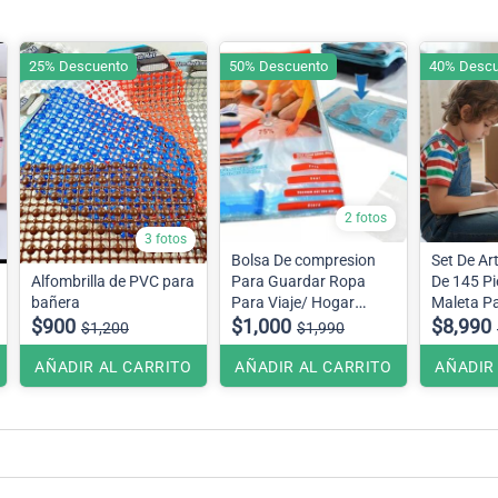
25% Descuento
50% Descuento
40% Descu
2 fotos
3 fotos
Bolsa De compresion
Set De Ar
Alfombrilla de PVC para
Para Guardar Ropa
De 145 Pi
bañera
Para Viaje/ Hogar
Maleta Pa
$900
70x110cm
$1,000
envía dis
$8,990
$1,200
$1,990
AÑADIR AL CARRITO
AÑADIR AL CARRITO
AÑADIR