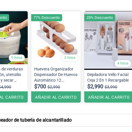
ento
77% Descuento
25% Descuento
5 fotos
3 fotos
4 fotos
a de verduras
Huevera Organizador
ón, utensilio
Dispensador De Huevos
Depiladora Vello Facial
 y secar
Automático 12
Ceja 2 En 1 Recargable
, lechuga y
unidades aprox
$700
$2,990
$4,990
$2,990
$3,990
AL CARRITO
AÑADIR AL CARRITO
AÑADIR AL CARRITO
ador de tubería de alcantarillado