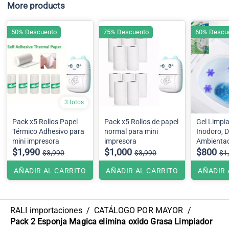
More products
50% Descuento
75% Descuento
60% Descu
3 fotos
Pack x5 Rollos Papel
Pack x5 Rollos de papel
Gel Limpi
Térmico Adhesivo para
normal para mini
Inodoro, 
mini impresora
impresora
Ambientad
$1,990
$1,000
de Flor.
$800
$3,990
$3,990
$1
AÑADIR AL CARRITO
AÑADIR AL CARRITO
AÑADIR 
RALI importaciones
/
CATÁLOGO POR MAYOR
/
Pack 2 Esponja Magica elimina oxido Grasa Limpiador