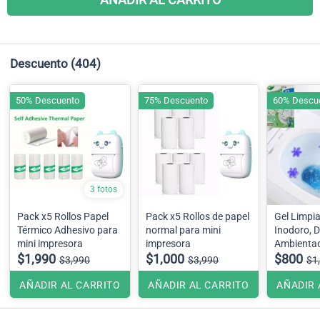
Descuento
(404)
50% Descuento
75% Descuento
60% Descu
3 fotos
Pack x5 Rollos Papel
Pack x5 Rollos de papel
Gel Limpi
Térmico Adhesivo para
normal para mini
Inodoro, 
mini impresora
impresora
Ambientad
$1,990
$1,000
de Flor.
$800
$3,990
$3,990
$1
AÑADIR AL CARRITO
AÑADIR AL CARRITO
AÑADIR 