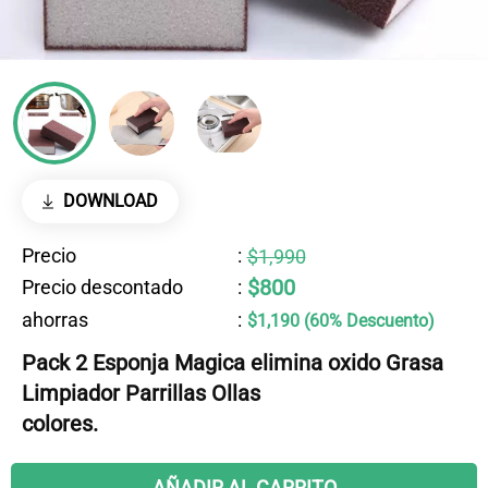
DOWNLOAD
Precio
:
$1,990
$800
Precio descontado
:
ahorras
:
$1,190 (60% Descuento)
Pack 2 Esponja Magica elimina oxido Grasa
Limpiador Parrillas Ollas
colores.
AÑADIR AL CARRITO