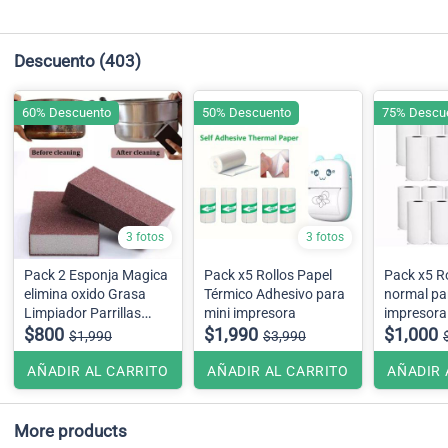
Descuento
(403)
60% Descuento
50% Descuento
75% Descu
3 fotos
3 fotos
Pack 2 Esponja Magica
Pack x5 Rollos Papel
Pack x5 Rollos 
elimina oxido Grasa
Térmico Adhesivo para
normal para mini
Limpiador Parrillas
mini impresora
impresora
Ollas
$800
$1,990
$1,000
$1,990
$3,990
colores.
AÑADIR AL CARRITO
AÑADIR AL CARRITO
AÑADIR 
More products