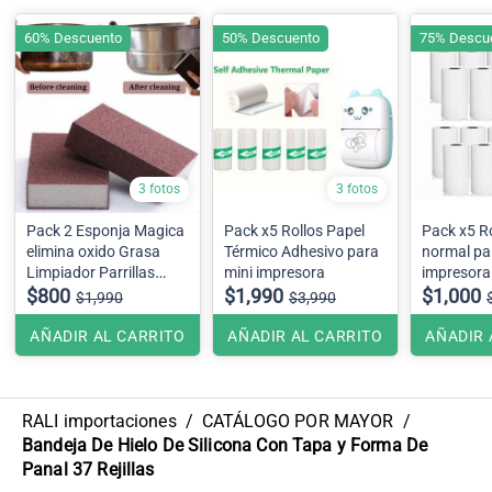
60% Descuento
50% Descuento
75% Descu
3 fotos
3 fotos
Pack 2 Esponja Magica
Pack x5 Rollos Papel
Pack x5 Rollos 
elimina oxido Grasa
Térmico Adhesivo para
normal para mini
Limpiador Parrillas
mini impresora
impresora
Ollas
$800
$1,990
$1,000
$1,990
$3,990
colores.
AÑADIR AL CARRITO
AÑADIR AL CARRITO
AÑADIR 
RALI importaciones
/
CATÁLOGO POR MAYOR
/
Bandeja De Hielo De Silicona Con Tapa y Forma De
Panal 37 Rejillas