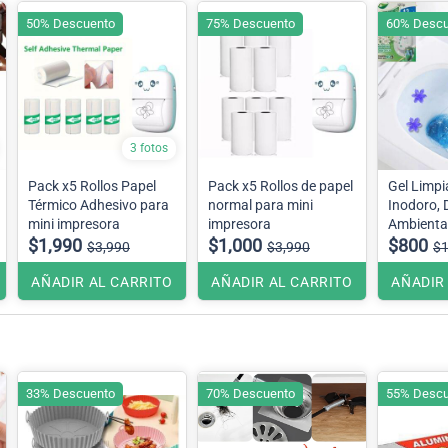
50% Descuento
75% Descuento
60% Descu
3 fotos
Pack x5 Rollos Papel
Pack x5 Rollos de papel
Gel Limpi
Térmico Adhesivo para
normal para mini
Inodoro, 
mini impresora
impresora
Ambienta
$1,990
$1,000
de Flor.
$800
$3,990
$3,990
$1
AÑADIR AL CARRITO
AÑADIR AL CARRITO
AÑADIR
33% Descuento
70% Descuento
55% Descu