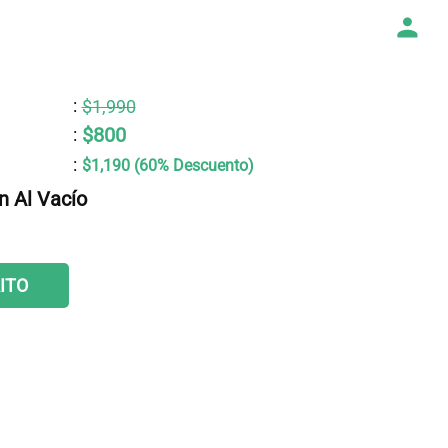
:
$1,990
$800
:
:
$1,190 (60% Descuento)
n Al Vacío
ITO