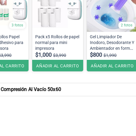
3 fotos
2 fotos
llos Papel
Pack x5 Rollos de papel
Gel Limpiador De
dhesivo para
normal para mini
Inodoro, Desodorante Y
esora
impresora
Ambientador en forma
$1,000
de Flor.
$800
$3,990
$3,990
$1,990
AL CARRITO
AÑADIR AL CARRITO
AÑADIR AL CARRITO
 Compresión Al Vacío 50x60