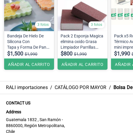
3 fotos
3 fotos
Bandeja De Hielo De
Pack 2 Esponja Magica
Pack x5 Ro
Silicona Con
elimina oxido Grasa
Térmico A
Tapa y Forma De Panal
Limpiador Parrillas
mini impr
37 Rejillas
$1,500
Ollas
$800
$1,990
$1,990
$1,990
colores.
AÑADIR AL CARRITO
AÑADIR AL CARRITO
AÑADIR 
RALI importaciones
/
CATÁLOGO POR MAYOR
/
Bolsa De
CONTACT US
Address
Guatemala 1832 , San Ramón -
8860000, Región Metropolitana,
Chile