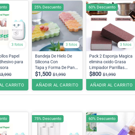
ento
25% Descuento
60% Descuento
3 fotos
3 fotos
3 fotos
llos Papel
Bandeja De Hielo De
Pack 2 Esponja Magica
dhesivo para
Silicona Con
elimina oxido Grasa
esora
Tapa y Forma De Panal
Limpiador Parrillas
37 Rejillas
$1,500
Ollas
$800
$3,990
$1,990
$1,990
colores.
AL CARRITO
AÑADIR AL CARRITO
AÑADIR AL CARRITO
ento
75% Descuento
60% Descuento