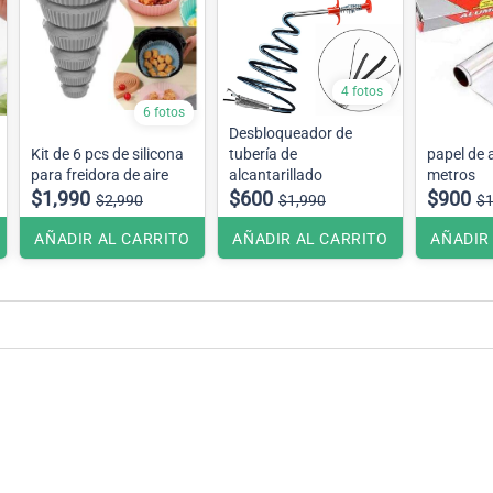
4 fotos
6 fotos
Desbloqueador de
Kit de 6 pcs de silicona
tubería de
papel de 
para freidora de aire
alcantarillado
metros
$1,990
$600
$900
$2,990
$1,990
$1
AÑADIR AL CARRITO
AÑADIR AL CARRITO
AÑADIR