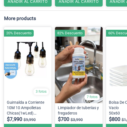
AÑADIR AL CARRITO
AÑADIR AL CARRITO
AÑADIR 
More products
20% Descuento
82% Descuento
60% Descu
3 fotos
7 fotos
Guirnalda a Corriente
Bolsa De 
10M 10 Ampolletas
Limpiador de tuberías y
Vacío
Chicas(1wLed)
fregaderos
50x60
terraza patio
$7,990
$700
$800
$9,990
$3,990
$1
Ampolletas Chicas