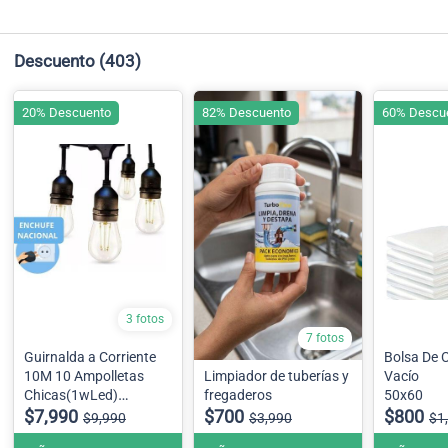
Descuento
(403)
20% Descuento
82% Descuento
60% Descu
3 fotos
7 fotos
Guirnalda a Corriente
Bolsa De 
10M 10 Ampolletas
Limpiador de tuberías y
Vacío
Chicas(1wLed)
fregaderos
50x60
terraza patio
$7,990
$700
$800
$9,990
$3,990
$1
Ampolletas Chicas