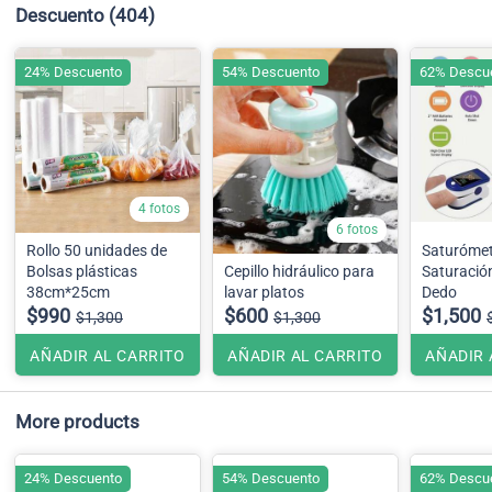
Descuento
(404)
24% Descuento
54% Descuento
62% Descu
4 fotos
6 fotos
Rollo 50 unidades de
Saturómet
Bolsas plásticas
Cepillo hidráulico para
Saturació
38cm*25cm
lavar platos
Dedo
$990
$600
$1,500
$1,300
$1,300
AÑADIR AL CARRITO
AÑADIR AL CARRITO
AÑADIR 
More products
24% Descuento
54% Descuento
62% Descu