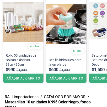
4 fotos
6 fotos
Rollo 50 unidades de
Saturómet
Bolsas plásticas
Cepillo hidráulico para
Saturació
38cm*25cm
lavar platos
Dedo
$990
$600
$1,500
$1,300
$1,300
AÑADIR AL CARRITO
AÑADIR AL CARRITO
AÑADIR 
RALI importaciones
/
CATÁLOGO POR MAYOR
/
Mascarillas 10 unidades KN95 Color Negro ,fondo