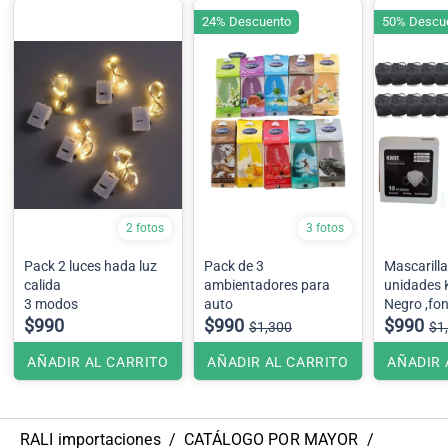
24% Descuento
50% Descu
2 fotos
3 fotos
Pack 2 luces hada luz
Pack de 3
Mascarillas 
calida
ambientadores para
unidades KN95 Color
3 modos
auto
Negro
$990
$990
$990
$1,300
$1
AÑADIR AL CARRITO
AÑADIR AL CARRITO
AÑADIR 
RALI importaciones
/
CATÁLOGO POR MAYOR
/