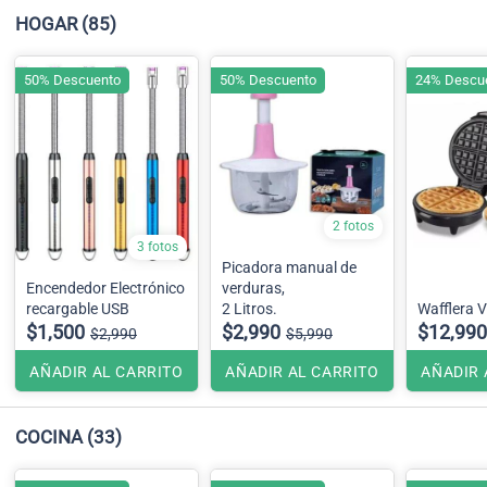
HOGAR
(85)
50% Descuento
50% Descuento
24% Descu
2 fotos
3 fotos
Picadora manual de
Encendedor Electrónico
verduras,
recargable USB
2 Litros.
Wafflera 
$1,500
$2,990
$12,990
$2,990
$5,990
AÑADIR AL CARRITO
AÑADIR AL CARRITO
AÑADIR 
COCINA
(33)