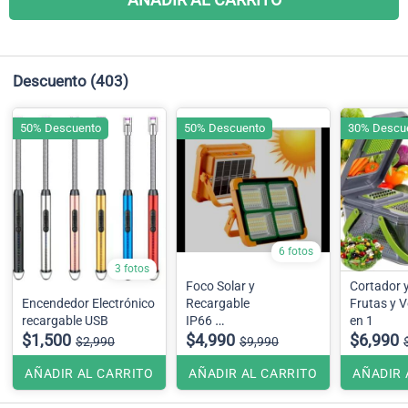
Descuento
(403)
50% Descuento
50% Descuento
30% Descu
6 fotos
3 fotos
Foco Solar y
Cortador y
Encendedor Electrónico
Recargable
Frutas y V
recargable USB
IP66
en 1
$1,500
200 wts
$4,990
$6,990
$2,990
$9,990
AÑADIR AL CARRITO
AÑADIR AL CARRITO
AÑADIR 