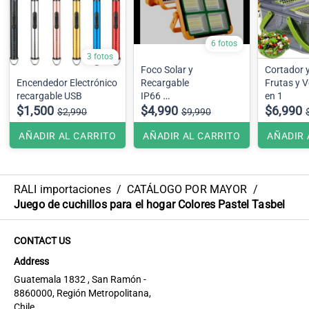
6 fotos
3 fotos
Foco Solar y
Cortador y
Encendedor Electrónico
Recargable
Frutas y V
recargable USB
IP66
en 1
$1,500
200 wts
$4,990
$6,990
$2,990
$9,990
AÑADIR AL CARRITO
AÑADIR AL CARRITO
AÑADIR 
RALI importaciones
/
CATÁLOGO POR MAYOR
/
Juego de cuchillos para el hogar Colores Pastel Tasbel
CONTACT US
Address
Guatemala 1832 , San Ramón -
8860000, Región Metropolitana,
Chile