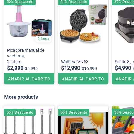
50% Descuento
24% Descuento
37% Descu
2 fotos
Picadora manual de
verduras,
2 Litros.
Wafflera V-753
Set de 3 ,
$2,990
$12,990
$4,990
$5,990
$16,990
AÑADIR AL CARRITO
AÑADIR AL CARRITO
AÑADIR 
More products
50% Descuento
50% Descuento
30% Descu