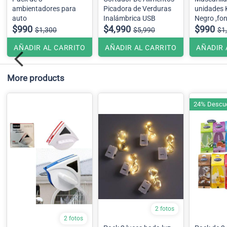
ambientadores para
Picadora de Verduras
unidades KN95 Color
auto
Inalámbrica USB
Negro
$990
$4,990
$990
$1,300
$5,990
$1
AÑADIR AL CARRITO
AÑADIR AL CARRITO
AÑADIR 
More products
24% Descu
2 fotos
2 fotos