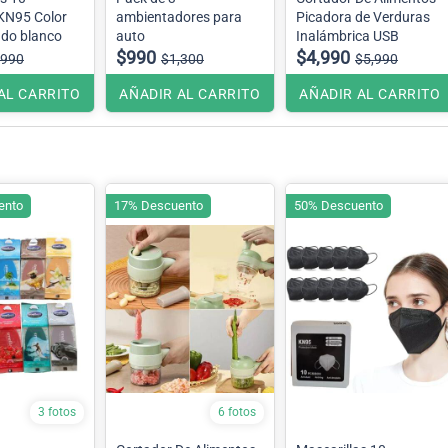
ambientadores para
Picadora de Verduras
 ,fondo blanco
auto
Inalámbrica USB
$990
$4,990
,990
$1,300
$5,990
AL CARRITO
AÑADIR AL CARRITO
AÑADIR AL CARRITO
ento
17% Descuento
50% Descuento
3 fotos
6 fotos