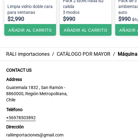
Pack 2 luces hada luz
Pack de 3
Limpia vidrio doble cara
calida
ambientad
para ventanas
3 modos
auto
$2,990
$990
$990
$1
AÑADIR AL CARRITO
AÑADIR AL CARRITO
AÑADIR 
RALI importaciones
/
CATÁLOGO POR MAYOR
/
Máquina P
CONTACT US
Address
Guatemala 1832 , San Ramón -
8860000, Región Metropolitana,
Chile
Teléfono
+56978503892
Dirección
raliimportaciones@gmail.com