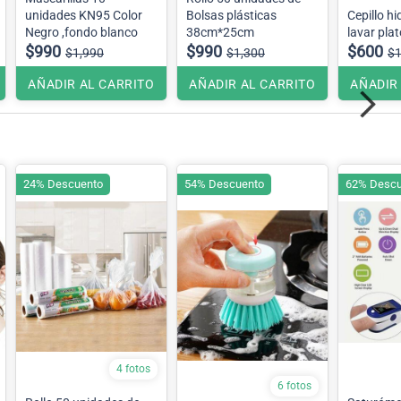
unidades KN95 Color
Bolsas plásticas
Cepillo hi
Negro ,fondo blanco
38cm*25cm
lavar pla
$990
$990
$600
$1,990
$1,300
$1
AÑADIR AL CARRITO
AÑADIR AL CARRITO
AÑADIR
24% Descuento
54% Descuento
62% Descu
4 fotos
6 fotos