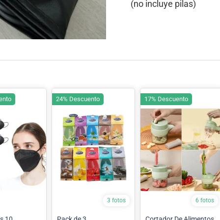
(no incluye pilas)
ento
24% Descuento
17% Descuento
3 fotos
6 fotos
10
Pack de 3
Cortador De Alimentos