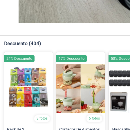
Descuento
(404)
24% Descuento
17% Descuento
50% Descu
3 fotos
6 fotos
Pack de 3
Cortador De Alimentos
Mascarillas 