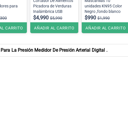
Cortador De Alimentos
Mascarillas 10
ores para
Picadora de Verduras
unidades KN95 Color
Inalámbrica USB
Negro ,fondo blanco
$4,990
$990
,300
$5,990
$1,990
AL CARRITO
AÑADIR AL CARRITO
AÑADIR AL CARRITO
ara La Presión Medidor De Presión Arterial Digital .