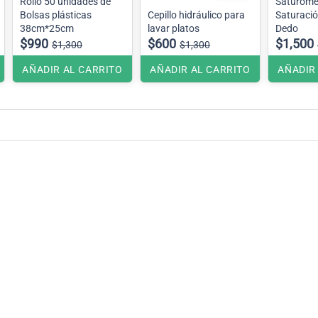
Rollo 50 unidades de
Saturóme
Bolsas plásticas
Cepillo hidráulico para
Saturaci
38cm*25cm
lavar platos
Dedo
$990
$600
$1,500
$1,300
$1,300
AÑADIR AL CARRITO
AÑADIR AL CARRITO
AÑADIR