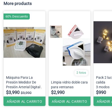
More products
60% Descuento
2 fotos
Máquina Para La
Pack 2 luces hada luz
Presión Medidor De
Limpia vidrio doble cara
calida
Presión Arterial Digital .
para ventanas
3 modos
$3,990
$2,990
$990
$9,990
AÑADIR AL CARRITO
AÑADIR AL CARRITO
AÑADIR 