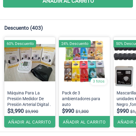
AÑADIR AL CARRITO
Descuento
(403)
60% Descuento
24% Descuento
50% Descu
3 fotos
Máquina Para La
Pack de 3
Mascarillas 
Presión Medidor De
ambientadores para
unidades KN95 Color
Presión Arterial Digital .
auto
Negro
$3,990
$990
$990
$9,990
$1,300
$1
AÑADIR AL CARRITO
AÑADIR AL CARRITO
AÑADIR 