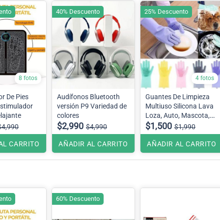
ento
40% Descuento
25% Descuento
8 fotos
4 fotos
r De Pies
Audífonos Bluetooth
Guantes De Limpieza
Estimulador
versión P9 Variedad de
Multiuso Silicona Lava
elajante
colores
Loza, Auto, Mascota,
$2,990
etc. Se envía color
$1,500
$4,990
$4,990
$1,990
surtido dependiendo del
stock en bodega
AL CARRITO
AÑADIR AL CARRITO
AÑADIR AL CARRITO
ento
60% Descuento