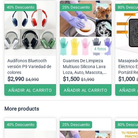
40% Descuento
25% Descuento
80% Descu
4 fotos
Audífonos Bluetooth
Guantes De Limpieza
Masajeado
versión P9 Variedad de
Multiuso Silicona Lava
Eléctrico 
colores
Loza, Auto, Mascota,
Portátil R
$2,990
etc. Se envía color
$1,500
$1,000
$4,990
$1,990
surtido dependiendo del
stock en bodega
AÑADIR AL CARRITO
AÑADIR AL CARRITO
AÑADIR 
More products
40% Descuento
25% Descuento
80% Descu