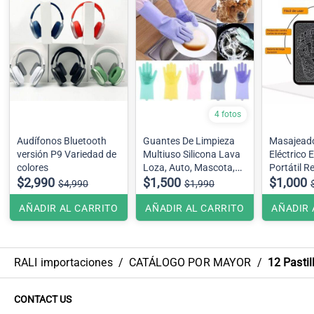
4 fotos
Audífonos Bluetooth
Guantes De Limpieza
Masajeado
versión P9 Variedad de
Multiuso Silicona Lava
Eléctrico 
colores
Loza, Auto, Mascota,
Portátil R
$2,990
etc. Se envía color
$1,500
$1,000
$4,990
$1,990
surtido dependiendo del
stock en bodega
AÑADIR AL CARRITO
AÑADIR AL CARRITO
AÑADIR 
RALI importaciones
/
CATÁLOGO POR MAYOR
/
12 Pastil
CONTACT US