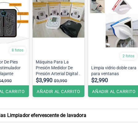
8 fotos
2 fotos
r De Pies
Máquina Para La
Estimulador
Presión Medidor De
Limpia vidrio doble cara
elajante
Presión Arterial Digital .
para ventanas
$3,990
$2,990
$4,990
$9,990
AL CARRITO
AÑADIR AL CARRITO
AÑADIR AL CARRITO
las Limpiador efervescente de lavadora