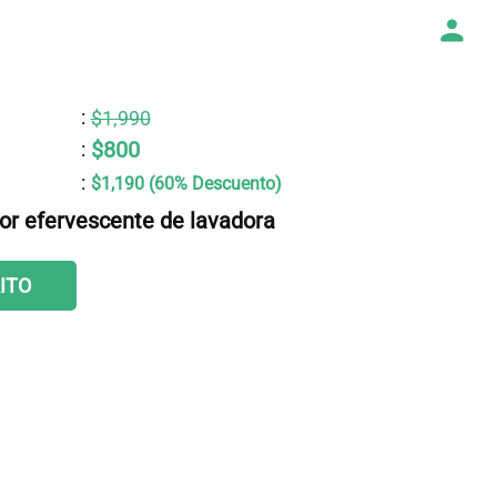
:
$1,990
$800
:
:
$1,190 (60% Descuento)
dor efervescente de lavadora
ITO