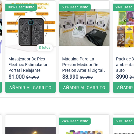
80% Descuento
60% Descuento
24% Descu
8 fotos
Masajeador De Pies
Máquina Para La
Pack de 3
Eléctrico Estimulador
Presión Medidor De
ambienta
Portátil Relajante
Presión Arterial Digital .
auto
$1,000
$3,990
$990
$4,990
$9,990
$1
AÑADIR AL CARRITO
AÑADIR AL CARRITO
AÑADIR
24% Descuento
50% Descu