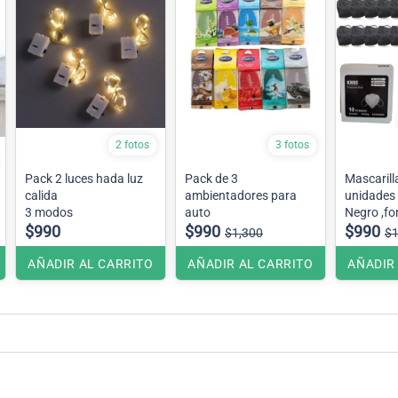
2 fotos
3 fotos
Pack 2 luces hada luz
Pack de 3
Mascarillas
calida
ambientadores para
unidades KN95 Color
3 modos
auto
Negr
$990
$990
$990
$1,300
$1
AÑADIR AL CARRITO
AÑADIR AL CARRITO
AÑADIR