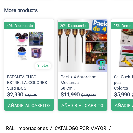
More products
40% Descuento
20% Descuento
25% Descu
3 fotos
ESPANTA CUCO
Pack x 4 Antorchas
Set Cuchil
ESTRELLA, COLORES
Medianas
pcs
SURTIDOS
58 Cm
Colores
$2,990
Efecto llama
$11,990
$5,990
$4,990
$14,990
AÑADIR AL CARRITO
AÑADIR AL CARRITO
AÑADIR 
RALI importaciones
/
CATÁLOGO POR MAYOR
/