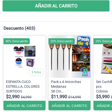
AÑADIR AL CARRITO
Descuento
(403)
40% Descuento
20% Descuento
25% Descu
3 fotos
ESPANTA CUCO
Pack x 4 Antorchas
Set Cuchil
ESTRELLA, COLORES
Medianas
pcs
SURTIDOS
58 Cm
Colores
$2,990
Efecto llama
$11,990
$5,990
$4,990
$14,990
AÑADIR AL CARRITO
AÑADIR AL CARRITO
AÑADIR 