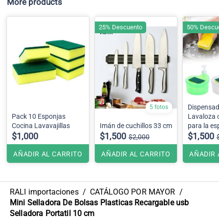
More products
25% Descuento
50% Descu
Dispensad
5 fotos
Pack 10 Esponjas
Lavaloza c
Cocina Lavavajillas
Imán de cuchillos 33 cm
para la es
$1,000
$1,500
incluye es
$1,500
$2,000
AÑADIR AL CARRITO
AÑADIR AL CARRITO
AÑADIR 
RALI importaciones
/
CATÁLOGO POR MAYOR
/
Mini Selladora De Bolsas Plasticas Recargable usb
Selladora Portatil 10 cm