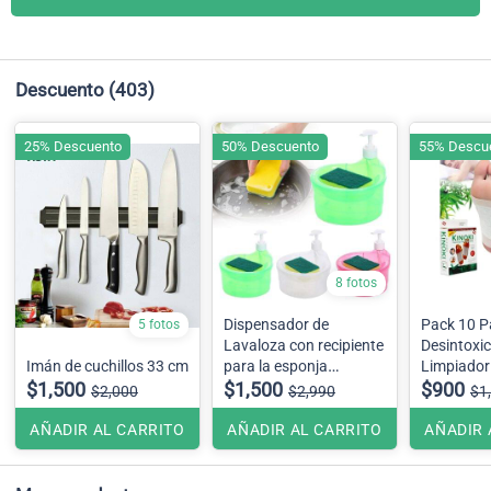
Descuento
(403)
25% Descuento
50% Descuento
55% Descu
8 fotos
Dispensador de
Pack 10 P
5 fotos
Lavaloza con recipiente
Desintoxic
Imán de cuchillos 33 cm
para la esponja
Limpiador
$1,500
incluye esponja
$1,500
$900
$2,000
$2,990
$1
AÑADIR AL CARRITO
AÑADIR AL CARRITO
AÑADIR 