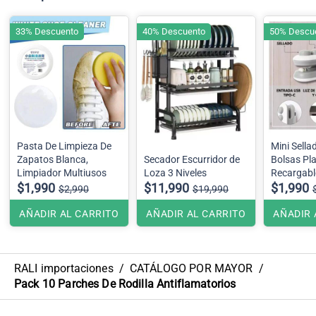
33% Descuento
40% Descuento
50% Descu
Pasta De Limpieza De
Mini Sella
Zapatos Blanca,
Secador Escurridor de
Bolsas Pla
Limpiador Multiusos
Loza 3 Niveles
Recargabl
$1,990
$11,990
Selladora 
$1,990
$2,990
$19,990
AÑADIR AL CARRITO
AÑADIR AL CARRITO
AÑADIR 
RALI importaciones
/
CATÁLOGO POR MAYOR
/
Pack 10 Parches De Rodilla Antiflamatorios