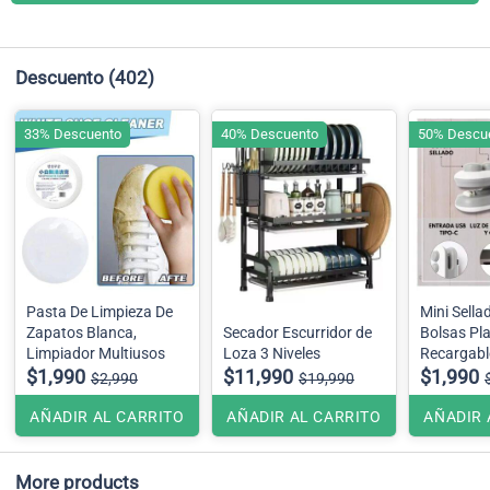
Descuento
(402)
33% Descuento
40% Descuento
50% Descu
Pasta De Limpieza De
Mini Sella
Zapatos Blanca,
Secador Escurridor de
Bolsas Pla
Limpiador Multiusos
Loza 3 Niveles
Recargabl
$1,990
$11,990
Selladora 
$1,990
$2,990
$19,990
AÑADIR AL CARRITO
AÑADIR AL CARRITO
AÑADIR 
More products