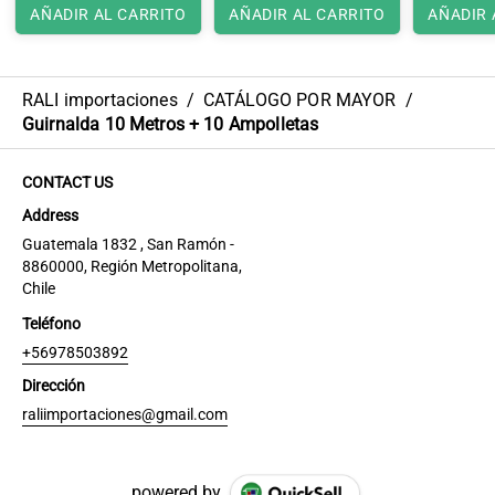
AÑADIR AL CARRITO
AÑADIR AL CARRITO
AÑADIR 
RALI importaciones
/
CATÁLOGO POR MAYOR
/
Guirnalda 10 Metros + 10 Ampolletas
CONTACT US
Address
Guatemala 1832 , San Ramón -
8860000, Región Metropolitana,
Chile
Teléfono
+56978503892
Dirección
raliimportaciones@gmail.com
powered by