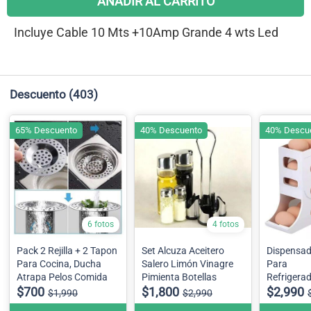
AÑADIR AL CARRITO
Incluye Cable 10 Mts +10Amp Grande 4 wts Led
Descuento
(403)
65% Descuento
40% Descuento
40% Descu
6 fotos
4 fotos
Pack 2 Rejilla + 2 Tapon
Set Alcuza Aceitero
Dispensad
Para Cocina, Ducha
Salero Limón Vinagre
Para
Atrapa Pelos Comida
Pimienta Botellas
Refrigerad
$700
$1,800
30 Huevo
$2,990
$1,990
$2,990