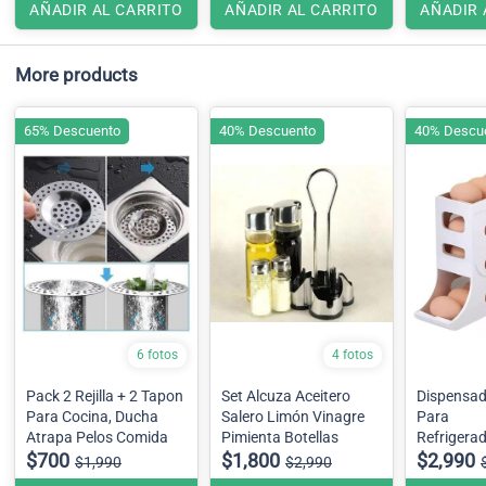
AÑADIR AL CARRITO
AÑADIR AL CARRITO
AÑADIR 
More products
65% Descuento
40% Descuento
40% Descu
6 fotos
4 fotos
Pack 2 Rejilla + 2 Tapon
Set Alcuza Aceitero
Dispensad
Para Cocina, Ducha
Salero Limón Vinagre
Para
Atrapa Pelos Comida
Pimienta Botellas
Refrigerad
$700
$1,800
30 Huevo
$2,990
$1,990
$2,990